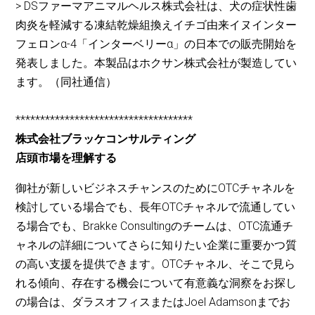
> DSファーマアニマルヘルス株式会社は、犬の症状性歯
肉炎を軽減する凍結乾燥組換えイチゴ由来イヌインター
フェロンα-4「インターベリーα」の日本での販売開始を
発表しました。本製品はホクサン株式会社が製造してい
ます。（同社通信）
************************************
株式会社ブラッケコンサルティング
店頭市場を理解する
御社が新しいビジネスチャンスのためにOTCチャネルを
検討している場合でも、長年OTCチャネルで流通してい
る場合でも、Brakke Consultingのチームは、OTC流通チ
ャネルの詳細についてさらに知りたい企業に重要かつ質
の高い支援を提供できます。OTCチャネル、そこで見ら
れる傾向、存在する機会について有意義な洞察をお探し
の場合は、ダラスオフィスまたはJoel Adamsonまでお