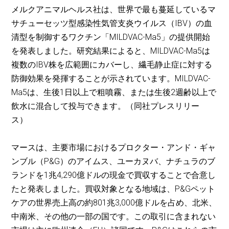
メルクアニマルヘルス社は、世界で最も蔓延しているマ
サチューセッツ型感染性気管支炎ウイルス（IBV）の血
清型を制御するワクチン「MILDVAC-Ma5」の提供開始
を発表しました。研究結果によると、MILDVAC-Ma5は
複数のIBV株を広範囲にカバーし、繊毛静止症に対する
防御効果を発揮することが示されています。MILDVAC-
Ma5は、生後1日以上で粗噴霧、または生後2週齢以上で
飲水に混合して投与できます。（同社プレスリリー
ス）
マースは、主要市場におけるプロクター・アンド・ギャ
ンブル（P&G）のアイムス、ユーカヌバ、ナチュラのブ
ランドを1兆4,290億ドルの現金で買収することで合意し
たと発表しました。買収対象となる地域は、P&Gペット
ケアの世界売上高の約801兆3,000億ドルを占め、北米、
中南米、その他の一部の国です。この取引に含まれない