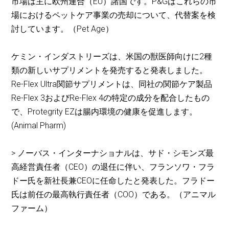
市場は主に欧州連合（EU）諸国です。P&Gはこれらの市
場におけるペットケア事業の売却について、代替案を検
討しています。（Pet Age）
ケミン・インダストリーズは、米国の獣医師向けに2種
類の新しいサプリメントを発売すると発表しました。
Re-Flex Ultra関節サプリメントは、同社の関節ケア製品
Re-Flex 3およびRe-Flex 4の特定の成分を配合したもの
で、Protegrity EZは腸内環境の健康を促進します。
(Animal Pharm)
> ノーバス・インターナショナルは、サド・シモンズ最
高経営責任者（CEO）の退任に伴い、フランソワ・フラ
ドー氏を新社長兼CEOに任命したと発表した。フラドー
氏は前任の最高執行責任者（COO）である。（アニマル
ファーム）