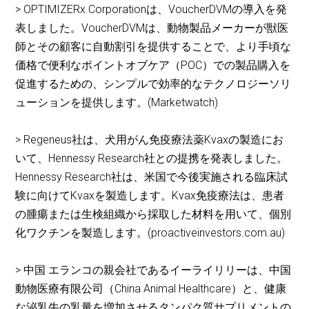
> OPTIMIZERx Corporationは、VoucherDVMの導入を発
表しました。VoucherDVMは、動物製品メーカーが獣医
師とその顧客に自動割引を提供することで、より手頃な
価格で便利なポイントオブケア（POC）での製品購入を
促進するための、シンプルで効率的なテクノロジーソリ
ューションを提供します。(Marketwatch)
> Regeneus社は、犬用がん免疫療法薬Kvaxの製造にお
いて、Hennessy Research社との提携を発表しました。
Hennessy Research社は、米国で今後実施される臨床試
験に向けてKvaxを製造します。Kvax免疫療法は、患者
の腫瘍または生検組織から採取した材料を用いて、個別
化ワクチンを製造します。(proactiveinvestors.com.au)
> 中国 エランコの親会社であるイーライリリーは、中国
動物医療有限公司（China Animal Healthcare）と、健康
な泌乳牛の乳量を増加させるタンパク質サプリメントの