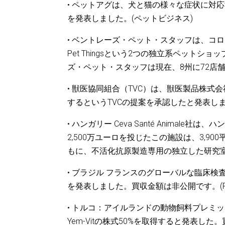
• ペットアグは、犬と猫の様々な症状に対
を発表しました。(ペットビジネス)
• ベントレーズ・ペット・スタッフは、コロラ
Pet Thingsという2つの独立系ペッ
ズ・ペット・スタッフは現在、8州に72店舗を展開
• 獣医協同組合（TVC）は、獣医製品株式会
するというTVCの提案を承認したと発表しました。
• ハンガリー Ceva Santé Anima
2,500万ユーロを投じたこの施設は、3,
もに、不活化抗原製造専用の独立した研究
• ブラジル フランスのグローバルな臨床検査分
を発表しました。買収金額は非公開です。(Feed
• トルコ：アイルランドの動物飼料プレミックス会社
Yem-Vitの株式50%を取得すると発表した。買