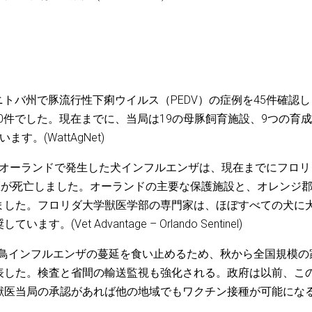
、マニトバ州で豚流行性下痢ウイルス（PEDV）の症例を45件確認
10件でした。現在までに、当局は19の母豚飼育施設、9つの育
。(WattAgNet)
リダ州オーランドで発生した犬インフルエンザは、現在までにフロリ
匹が死亡しました。オーランドの主要な保護施設と、オレンジ
ました。フロリダ大学獣医学部の専門家は、ほぼすべての犬に
et Advantage – Orlando Sentinel)
7N9型鳥インフルエンザの蔓延を食い止めるため、秋から全国規模の
表した。検査と省間の輸送監視も強化される。政府は以前、こ
獣医当局の承認があれば他の地域でもワクチン接種が可能にな