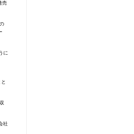
発売
ルの
ー
うに
。
とと
買収
造会社