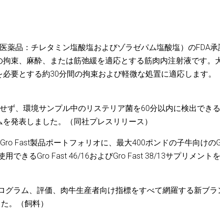
ク医薬品：チレタミン塩酸塩およびゾラゼパム塩酸塩）のFDA承
の拘束、麻酔、または筋弛緩を適応とする筋肉内注射液です。
を必要とする約30分間の拘束および軽微な処置に適応します。
とせず、環境サンプル中のリステリア菌を60分以内に検出でき
ムを発表しました。（同社プレスリリース）
ro Fast製品ポートフォリオに、最大400ポンドの子牛向けのG
きるGro Fast 46/16およびGro Fast 38/13サプリメント
種プログラム、評価、肉牛生産者向け指標をすべて網羅する新ブラ
ました。（飼料）