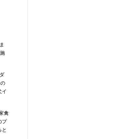
しま
成施
ダ
郡の
犬イ
家禽
のプ
ると