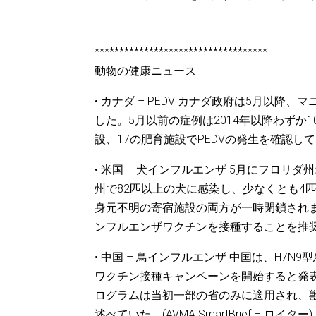
***********************************
動物の健康ニュース
• カナダ – PEDV カナダ政府は5月以降
した。5月以前の症例は2014年以降わずか
設、17の肥育施設でPEDVの発生を確認しています
• 米国 – 犬インフルエンザ 5月にフロ
州で82匹以上の犬に感染し、少なくとも4
身元不明の寄宿施設の両方が一時閉鎖され
ンフルエンザワクチンを接種することを推奨しています。(V
• 中国 – 鳥インフルエンザ 中国は、H
ワクチン接種キャンペーンを開始すると発
ログラムは当初一部の省のみに適用され、
述べていた。(AVMA SmartBrief – ロイター)