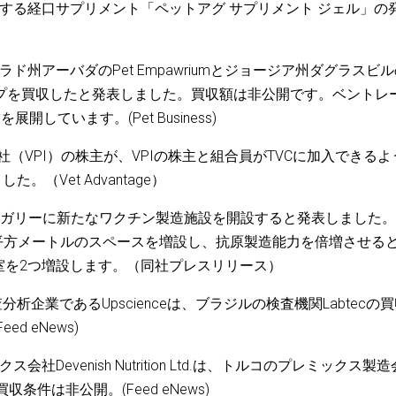
応する経口サプリメント「ペットアグ サプリメント ジェル」の
ド州アーバダのPet Empawriumとジョージア州ダグラスビ
トショップを買収したと発表しました。買収額は非公開です。ベントレ
しています。(Pet Business)
社（VPI）の株主が、VPIの株主と組合員がTVCに加入できるよ
（Vet Advantage）
le社は、ハンガリーに新たなワクチン製造施設を開設すると発表しました
900平方メートルのスペースを増設し、抗原製造能力を倍増させる
室を2つ増設します。（同社プレスリリース）
析企業であるUpscienceは、ブラジルの検査機関Labtecの
 eNews)
Devenish Nutrition Ltd.は、トルコのプレミックス製
収条件は非公開。(Feed eNews)