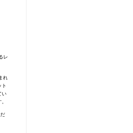
いるレ
まれ
ット
てい
す。
ただ