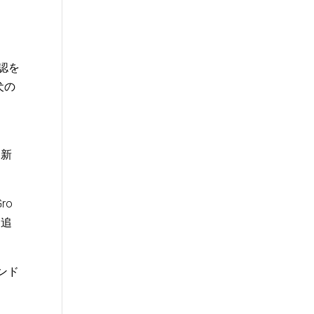
認を
犬の
る新
ro
を追
ンド