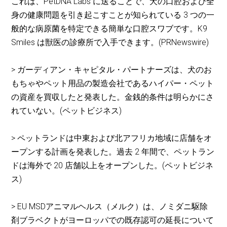
これは、PetDNA Labs に送ることで、犬の口腔および全
身の健康問題を引き起こすことが知られている 3 つの一
般的な病原菌を特定できる簡単な口腔スワブです。K9
Smiles は獣医の診療所で入手できます。(PRNewswire)
> ガーディアン・キャピタル・パートナーズは、犬のお
もちゃやペット用品の製造会社であるハイパー・ペット
の資産を買収したと発表した。金銭的条件は明らかにさ
れていない。(ペットビジネス)
> ペットランドは中東および北アフリカ地域に店舗をオ
ープンする計画を発表した。過去 2 年間で、ペットラン
ドは海外で 20 店舗以上をオープンした。(ペットビジネ
ス)
> EU MSDアニマルヘルス（メルク）は、ノミダニ駆除
剤ブラベクトがヨーロッパでの既存認可の延長について