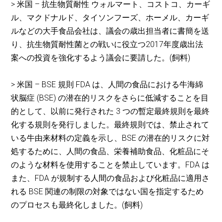
> 米国 – 抗生物質耐性 ウォルマート、コストコ、カーギ
ル、マクドナルド、タイソンフーズ、ホーメル、カーギ
ルなどの大手食品会社は、議会の歳出担当者に書簡を送
り、抗生物質耐性菌との戦いに役立つ2017年度歳出法
案への投資を強化するよう議会に要請した。(飼料)
> 米国 – BSE 規則 FDA は、人間の食品における牛海綿
状脳症 (BSE) の潜在的リスクをさらに低減することを目
的として、以前に発行された 3 つの暫定最終規則を最終
化する規則を発行しました。最終規則では、禁止されて
いる牛由来材料の定義を示し、BSE の潜在的リスクに対
処するために、人間の食品、栄養補助食品、化粧品にそ
のような材料を使用することを禁止しています。FDA は
また、FDA が規制する人間の食品および化粧品に適用さ
れる BSE 関連の制限の対象ではない国を指定するため
のプロセスも最終化しました。(飼料)