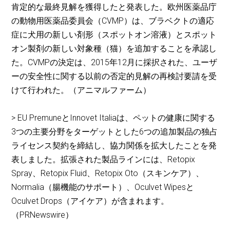
肯定的な最終見解を獲得したと発表した。欧州医薬品庁
の動物用医薬品委員会（CVMP）は、ブラベクトの適応
症に犬用の新しい剤形（スポットオン溶液）とスポット
オン製剤の新しい対象種（猫）を追加することを承認し
た。CVMPの決定は、2015年12月に採択された、ユーザ
ーの安全性に関する以前の否定的見解の再検討要請を受
けて行われた。（アニマルファーム）
> EU PremuneとInnovet Italiaは、ペットの健康に関する
3つの主要分野をターゲットとした6つの追加製品の独占
ライセンス契約を締結し、協力関係を拡大したことを発
表しました。拡張された製品ラインには、Retopix
Spray、Retopix Fluid、Retopix Oto（スキンケア）、
Normalia（腸機能のサポート）、Oculvet Wipesと
Oculvet Drops（アイケア）が含まれます。
（PRNewswire）