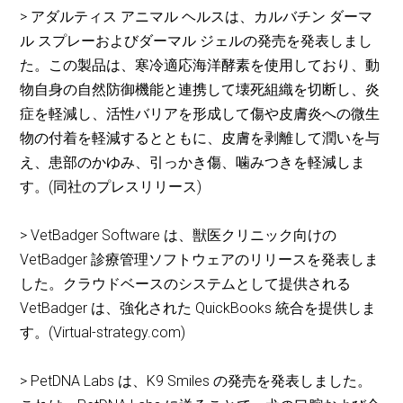
> アダルティス アニマル ヘルスは、カルバチン ダーマ
ル スプレーおよびダーマル ジェルの発売を発表しまし
た。この製品は、寒冷適応海洋酵素を使用しており、動
物自身の自然防御機能と連携して壊死組織を切断し、炎
症を軽減し、活性バリアを形成して傷や皮膚炎への微生
物の付着を軽減するとともに、皮膚を剥離して潤いを与
え、患部のかゆみ、引っかき傷、噛みつきを軽減しま
す。(同社のプレスリリース)
> VetBadger Software は、獣医クリニック向けの
VetBadger 診療管理ソフトウェアのリリースを発表しま
した。クラウドベースのシステムとして提供される
VetBadger は、強化された QuickBooks 統合を提供しま
す。(Virtual-strategy.com)
> PetDNA Labs は、K9 Smiles の発売を発表しました。