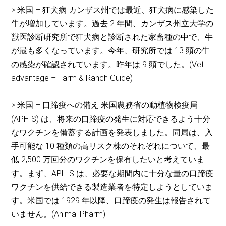
> 米国 – 狂犬病 カンザス州では最近、狂犬病に感染した
牛が増加しています。過去 2 年間、カンザス州立大学の
獣医診断研究所で狂犬病と診断された家畜種の中で、牛
が最も多くなっています。今年、研究所では 13 頭の牛
の感染が確認されています。昨年は 9 頭でした。(Vet
advantage – Farm & Ranch Guide)
> 米国 – 口蹄疫への備え 米国農務省の動植物検疫局
(APHIS) は、将来の口蹄疫の発生に対応できるよう十分
なワクチンを備蓄する計画を発表しました。同局は、入
手可能な 10 種類の高リスク株のそれぞれについて、最
低 2,500 万回分のワクチンを保有したいと考えていま
す。まず、APHIS は、必要な期間内に十分な量の口蹄疫
ワクチンを供給できる製造業者を特定しようとしていま
す。米国では 1929 年以降、口蹄疫の発生は報告されて
いません。(Animal Pharm)