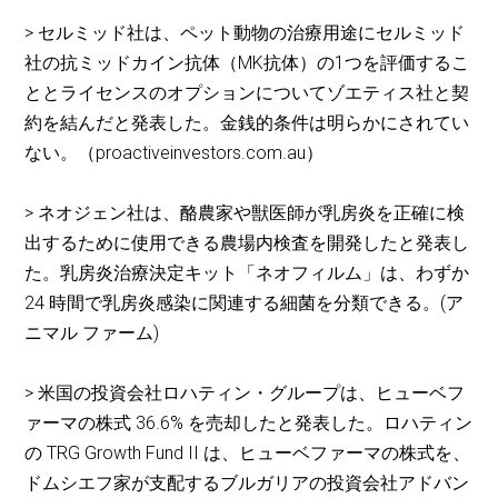
> セルミッド社は、ペット動物の治療用途にセルミッド
社の抗ミッドカイン抗体（MK抗体）の1つを評価するこ
ととライセンスのオプションについてゾエティス社と契
約を結んだと発表した。金銭的条件は明らかにされてい
ない。（proactiveinvestors.com.au）
> ネオジェン社は、酪農家や獣医師が乳房炎を正確に検
出するために使用できる農場内検査を開発したと発表し
た。乳房炎治療決定キット「ネオフィルム」は、わずか
24 時間で乳房炎感染に関連する細菌を分類できる。(ア
ニマル ファーム)
> 米国の投資会社ロハティン・グループは、ヒューベフ
ァーマの株式 36.6% を売却したと発表した。ロハティン
の TRG Growth Fund II は、ヒューベファーマの株式を、
ドムシエフ家が支配するブルガリアの投資会社アドバン