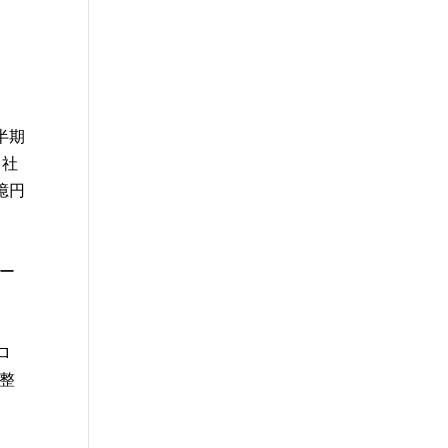
半期
ク社
億円
ユー
ロ
調整