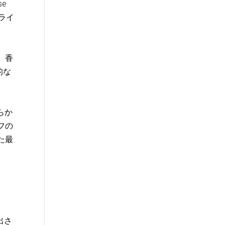
se
品ライ
、香
的な
らか
フの
た最
出さ