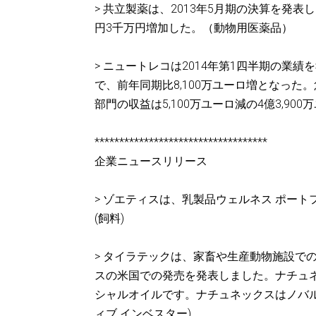
> 共立製薬は、2013年5月期の決算を発表し
円3千万円増加した。（動物用医薬品）
> ニュートレコは2014年第1四半期の業績を
で、前年同期比8,100万ユーロ増となった。
部門の収益は5,100万ユーロ減の4億3,9
***********************************
企業ニュースリリース
> ゾエティスは、乳製品ウェルネス ポートフ
(飼料)
> タイラテックは、家畜や生産動物施設で
スの米国での発売を発表しました。ナチュ
シャルオイルです。ナチュネックスはノバルテ
ィブ インベスター)