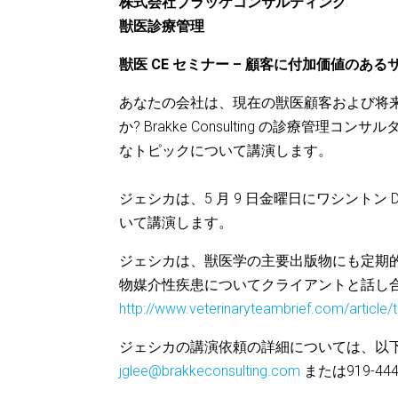
株式会社ブラッケコンサルティング
獣医診療管理
獣医 CE セミナー – 顧客に付加価値のあ
あなたの会社は、現在の獣医顧客および将
か? Brakke Consulting の診療管理コ
なトピックについて講演します。
ジェシカは、5 月 9 日金曜日にワシントン 
いて講演します。
ジェシカは、獣医学の主要出版物にも定期
物媒介性疾患についてクライアントと話し
http://www.veterinaryteambrief.com/article/
ジェシカの講演依頼の詳細については、以
jglee@brakkeconsulting.com
または919-4