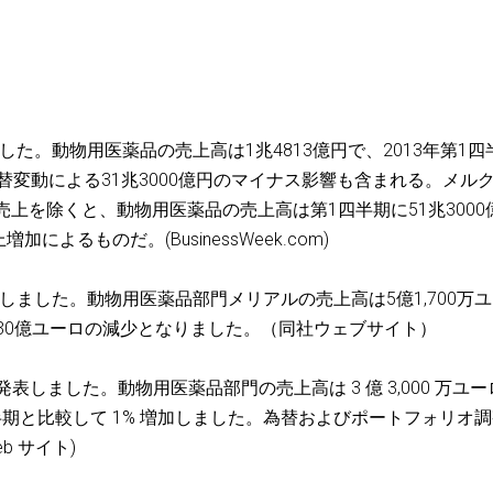
表した。動物用医薬品の売上高は1兆4813億円で、2013年第1四
為替変動による31兆3000億円のマイナス影響も含まれる。メル
売上を除くと、動物用医薬品の売上高は第1四半期に51兆3000
よるものだ。(BusinessWeek.com)
表しました。動物用医薬品部門メリアルの売上高は5億1,700万
2,130億ユーロの減少となりました。（同社ウェブサイト）
を発表しました。動物用医薬品部門の売上高は 3 億 3,000 万ユー
年第 1 四半期と比較して 1% 増加しました。為替およびポートフォリオ
b サイト)