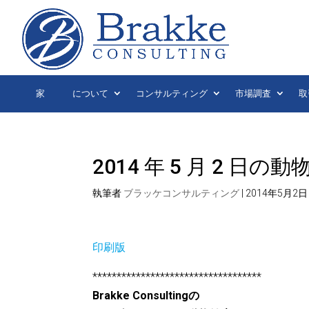
家
について
コンサルティング
市場調査
取
2014 年 5 月 2 
執筆者
ブラッケコンサルティング
|
2014年5月2日
印刷版
***********************************
Brakke Consultingの