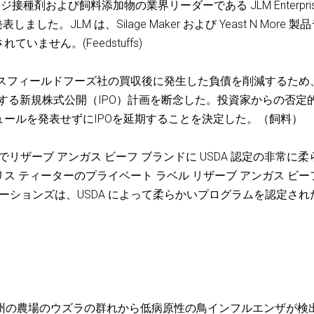
イレージ接種剤および飼料添加物の業界リーダーである JLM Enterpri
た。JLM は、Silage Maker および Yeast N More 製
ません。(Feedstuffs)
ミスフィールドフーズ社の買収後に発生した負債を削減するため
達する新規株式公開（IPO）計画を断念した。投資家からの否定
ールを発表せずにIPOを延期することを決定した。（飼料）
店頭でリザーブ アンガス ビーフ ブランドに USDA 認定の非常に柔
 ティーターのプライベート ラベル リザーブ アンガス ビー
ーションズは、USDA によって柔らかいプログラムを認定され
ニア州の農場のウズラの群れから低病原性の鳥インフルエンザが検