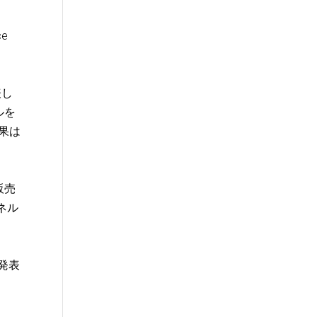
ce
表し
ルを
結果は
)
販売
ネル
発表