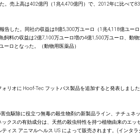
た。売上高は402億円（1兆4,470億円）で、2012年に比べて83
報告した。同社の収益は8億5,300万ユーロ（1兆4,118億ユー
魚飼料の収益は2億7,100万ユーロ増の4億1,500万ユーロ、動
00万ユーロとなった。（動物用医薬品）
ォリオに Hoof-Tec フットバス製品を追加すると発表しまし
の害虫駆除に役立つ無毒の殺生物剤の新製品ライン、ナチュネ
ネックスの有効成分は、天然の殺虫特性を持つ植物由来のエッ
ィス アニマルヘルス US によって販売されます。(インタラ