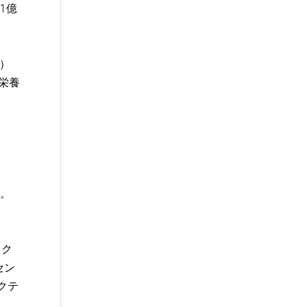
1億
ロ）
物栄養
た。
ック
セン
クテ