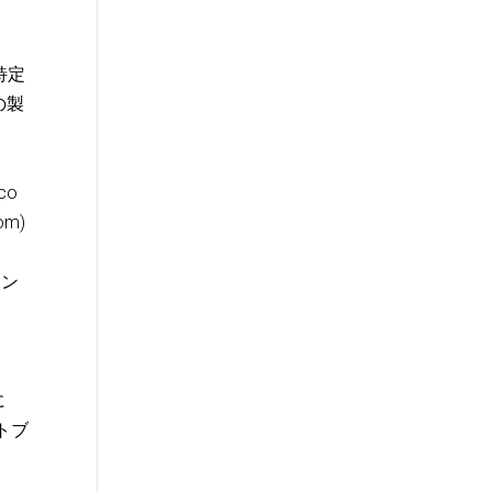
特定
の製
co
m)
ィン
に
トブ