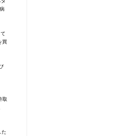
ベタ
病
して
を買
よび
許取
ま
した