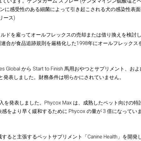
ています。ゲンタカーム スプレー (ゲンタマイシン硫酸塩と
シンに感受性のある細菌によって引き起こされる犬の感染性表面
リース)
イルドを雇ってオールフレックスの売却または借り換えを検討
州連合が食品追跡規則を厳格化した1998年にオールフレックス
ecialties Global から Start to Finish 馬用おやつとサプリメント、お
ンを買収すると発表しました。財務条件は明らかにされていません。
ントの導入を発表しました。Phycox Max は、成熟したペット向けの特
より早く緩和するために Phycox の量が 3 倍になってい
ると主張するペットサプリメント「Canine Health」を開発