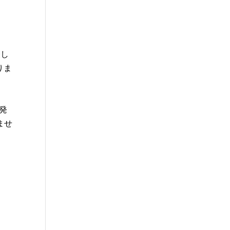
表し
りま
を発
ませ