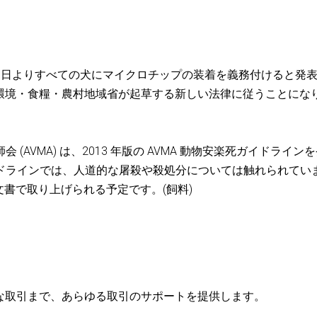
 年 4 月 6 日よりすべての犬にマイクロチップの装着を義務付けると発
に環境・食糧・農村地域省が起草する新しい法律に従うことにな
 (AVMA) は、2013 年版の AVMA 動物安楽死ガイドライン
ガイドラインでは、人道的な屠殺や殺処分については触れられてい
書で取り上げられる予定です。(飼料)
引から複雑な取引まで、あらゆる取引のサポートを提供します。