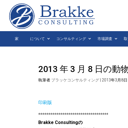
家
について
コンサルティング
市場調査
取
2013 年 3 月 8 
執筆者
ブラッケコンサルティング
|
2013年3月8日
印刷版
***********************************
Brakke Consultingの