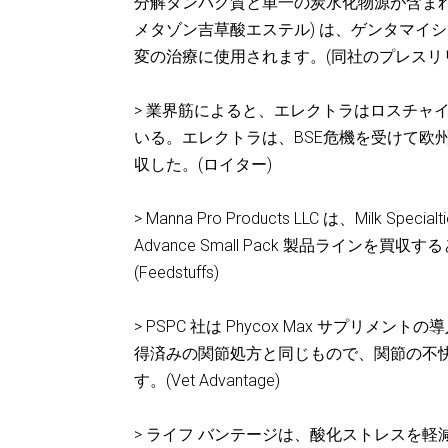
分解タンパク質と単一の炭水化物源が含まれ
メタゾン吉草酸エステル) は、ゲンタマイ
変の治療に使用されます。(同社のプレスリ
> 業界筋によると、エレクトラはロスチャ
いる。エレクトラは、BSE危機を受けて欧
収した。(ロイター)
> Manna Pro Products LLC は、Milk Sp
Advance Small Pack 製品ライ
(Feedstuffs)
> PSPC 社は Phycox Max サプリメ
得済みの関節処方と同じもので、関節の不快感を
す。(Vet Advantage)
> ライフ バンテージは、酸化ストレスを軽減す