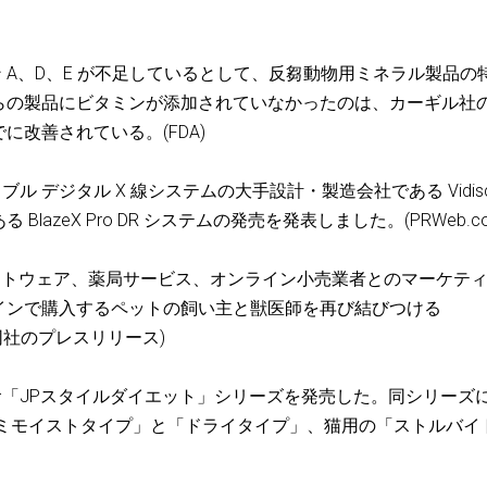
 A、D、E が不足しているとして、反芻動物用ミネラル製品の
らの製品にビタミンが添加されていなかったのは、カーギル社
改善されている。(FDA)
ル デジタル X 線システムの大手設計・製造会社である Vidis
azeX Pro DR システムの発売を発表しました。(PRWeb.co
承認ソフトウェア、薬局サービス、オンライン小売業者とのマーケテ
インで購入するペットの飼い主と獣医師を再び結びつける
(同社のプレスリリース)
食「JPスタイルダイエット」シリーズを発売した。同シリーズ
セミモイストタイプ」と「ドライタイプ」、猫用の「ストルバイ