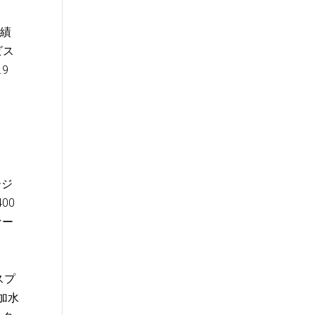
実績
ビス
.9
ージ
00
ァー
スプ
加水