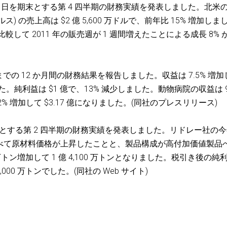
月 31 日を期末とする第 4 四半期の財務実績を発表しました。北米
) の売上高は $2 億 5,600 万ドルで、前年比 15% 増加しま
比較して 2011 年の販売週が 1 週間増えたことによる成長 8% 
2 月 31 日までの 12 か月間の財務結果を報告しました。収益は 7.5% 増
した。純利益は $1 億で、13% 減少しました。動物病院の収益は 
2% 増加して $3.17 億になりました。(同社のプレスリリース)
 日を期末とする第 2 四半期の財務実績を発表しました。リドレー社の
比べて原材料価格が上昇したことと、製品構成が高付加価値製品
万トン増加して 1 億 4,100 万トンとなりました。税引き後の純
4,000 万トンでした。(同社の Web サイト)