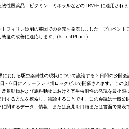
性医薬品、ビタミン、ミネラルなどの LRVHP に適用されま
ペントフィリン錠剤の英国での発売を発表しました。プロペント
改善に適応します。(Animal Pharm)
よび世界における駆虫薬耐性の現状について議論する 2 日間の公開会
月 5 日～6 日にメリーランド州ロックビルで開催されます。この
、反芻動物および馬科動物における寄生虫耐性の発現を最小限
使用する方法を模索し、議論することです。この会議は一般公
クに関するデータ、情報、または意見を口頭または書面で発表