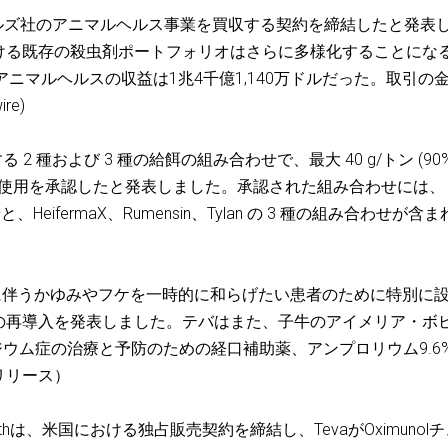
カルズ社のアニマルヘルス事業を買収する契約を締結したと発表
ける既存の殺虫剤ポートフォリオはさらに多様化することにな
MGアニマルヘルスの収益は1兆4千億1,140万ドルだった。取引の
re)
2 種および 3 種の給餌の組み合わせで、最大 40 g/トン (90
mensin の使用を承認したと発表しました。承認された組み合わせには、
合わせと、HeifermaX、Rumensin、Tylan の 3 種の組み合わせが含
に伴うかゆみやフケを一時的に和らげたい患者のために特別に
の再導入を発表しました。テバはまた、子牛のアイメリア・ボ
ジウム症の治療と予防のための経口補助薬、アンプロリウム9.6
リリース）
Animal Healthは、米国における独占販売契約を締結し、TevaがOximunol