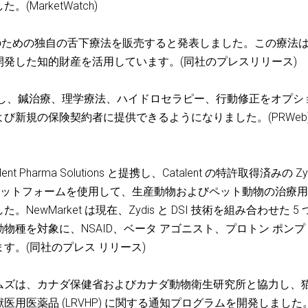
arketWatch)
のための独自の舌下療法を販売すると発表しました。この療法
発した知的財産を活用しています。(同社のプレスリリース)
大を発表し、鍼治療、理学療法、ハイドロセラピー、行動修正をオプシ
新規の保険契約者に提供できるようになりました。(PRWeb)
atalent Pharma Solutions と提携し、Catalent の特許取得済みの Zy
DSI プラットフォームを使用して、生産動物およびペット動物の治療
wMarket は現在、Zydis と DSI 技術を組み合わせた 5 
種を対象に、NSAID、ベータ アゴニスト、プロトン ポンプ
す。(同社のプレス リリース)
ウムズは、カナダ保健省およびカナダ動物衛生研究所と協力し、
用医薬品 (LRVHP) に関する通知プログラムを開発しました