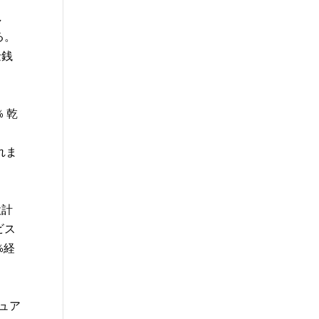
し
る。
金銭
% 乾
まれま
設計
ビス
%経
チュア