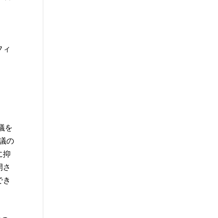
フィ
議を
会議の
に抑
開さ
でき