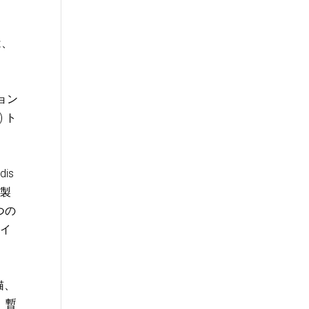
は、
ョン
 ト
dis
用製
つの
 イ
猫、
。暫