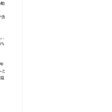
の動
し
が含
加し、
9%
今年
へと
利益