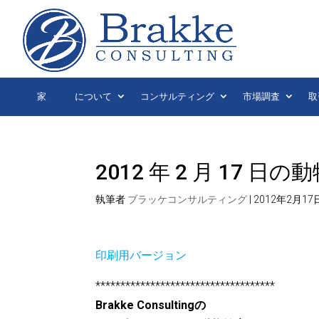
家
について
コンサルティング
市場調査
取
2012 年 2 月 17
執筆者
ブラッケコンサルティング
|
2012年2月17
印刷用バージョン
************************************
Brakke Consultingの