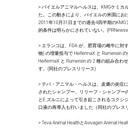
> バイエルアニマルヘルスは、KMGケミ
た。この動きにより、バイエルの米国にお
2011年10月31日までの過去4四半期のK
的条件は明らかにされていない。(PRNewswi
> エランコは、FDA が、肥育場の雌牛に対する 
物) の増量投与で HeifermaX と Ru
HeifermaX と Rumensin の 2 種の組み
す。(同社のプレスリリース)
> テバ・アニマル・ヘルスは、皮膚の炎症
されたシャンプー、リリーフ・シャンプー
とE.ズルニによって引き起こされるコクシ
口液の再導入も行いました（同社のプレス
> Teva Animal HealthとAvivagen 