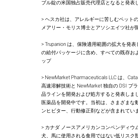
ブル錠の米国独占販売代理店となると発表した。(M
> ヘスカ社は、アレルギーに苦しむペット
メアリー・モリス博士とアソシエイツ社が開
> Trupanion は、保険適用範囲の拡
の給付パッケージに含め、すべての既存および
ップ
> NewMarket Pharmaceuticals LLC は、C
高速溶解技術と NewMarket 独自の 
品ラインを開発および処方すると発表しました。Ne
医薬品を開発中です。当初は、さまざまな動物
ンヒビター、行動修正剤などが含まれていま
> カナダ ノースアメリカンコンペンディ
犬、馬に使用される食用ではない低リスク獣医