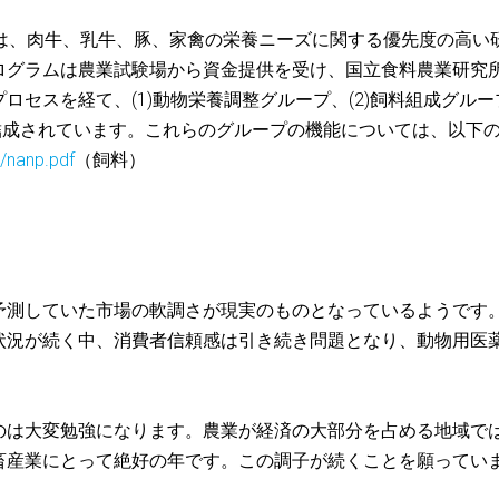
ラムは、肉牛、乳牛、豚、家禽の栄養ニーズに関する優先度の高い
ログラムは農業試験場から資金提供を受け、国立食料農業研究
セスを経て、(1)動物栄養調整グループ、(2)飼料組成グルー
が結成されています。これらのグループの機能については、以下
/nanp.pdf
（飼料）
予測していた市場の軟調さが現実のものとなっているようです
状況が続く中、消費者信頼感は引き続き問題となり、動物用医
のは大変勉強になります。農業が経済の大部分を占める地域で
畜産業にとって絶好の年です。この調子が続くことを願ってい