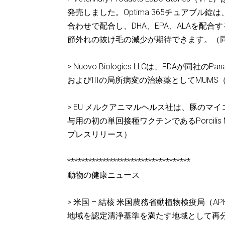
発売しました。Optima 365チュアブ
合わせで配合し、DHA、EPA、ALAを配
節外れの抜け毛の減少が期待できます。（
> Nuovo Biologics LLCは、FDA
およびIIIの局所病変の治療薬としてMUM
> EU メルクアニマルヘルス社は、豚のマ
与用の初の単回接種ワクチンであるPorcilis
プレスリリース）
***********************************
動物の健康ニュース
> 米国 – 結核 米国農務省動植物検疫局（
地域を認定清浄基準を満たす地域として再