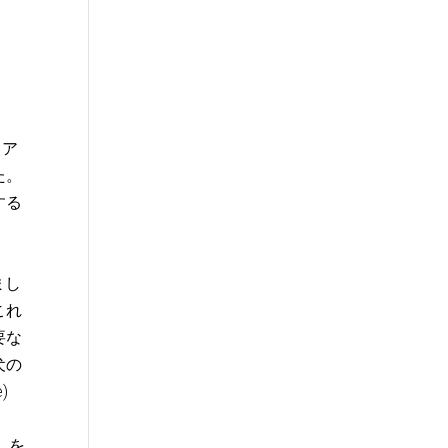
とア
た。
する
まし
これ
要な
犬の
)
5」を