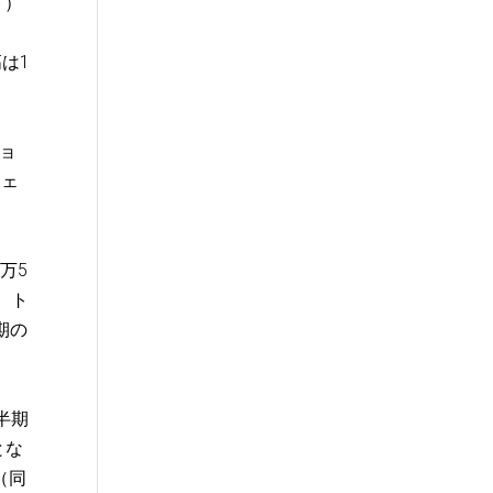
ト）
は1
ショ
ウェ
万5
、ト
期の
半期
とな
（同