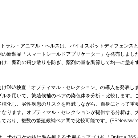
ントラル・アニマル・ヘルスは、バイオスポットディフェンス
用の新製品「スマートシールドアプリケーター」を発売しまし
分け、薬剤の飛び散りを防ぎ、薬剤の量を調節して均一に塗布
けDNA検査「オプティマル・セレクション」の導入を発表し
プルを用いて、繁殖候補のペアの染色体を分析・比較します。
多様化し、劣性疾患のリスクを軽減しながら、自身にとって重
になります。オプティマル・セレクションが提供する分析は、
おり、複数の繁殖候補ペア間で比較可能です。(PRNewswire
ories（VPL）は、犬のフケや抜け毛を抑える犬用チュアブル錠「Optima 36