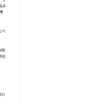
組み
季
II
内投
（同社
州の