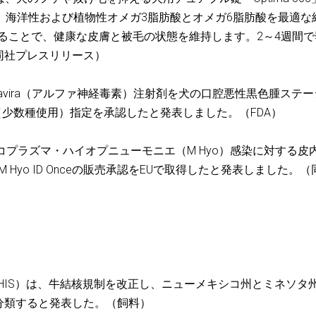
ル錠は、海洋性および植物性オメガ3脂肪酸とオメガ6脂肪酸を最適な
合することで、健康な皮膚と被毛の状態を維持します。2～4週間で
同社プレスリリース）
が同社のPanavira（アルファ神経毒素）注射剤を犬の口腔悪性黒色腫ステージ
S（少数種使用）指定を承認したと発表しました。（FDA）
イコプラズマ・ハイオプニューモニエ（M Hyo）感染に対する皮
 M Hyo ID Onceの販売承認をEUで取得したと発表しました。
APHIS）は、牛結核規制を改正し、ニューメキシコ州とミネソタ
分類すると発表した。（飼料）