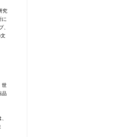
研究
所に
プ、
の文
。世
薬品
は、
ま