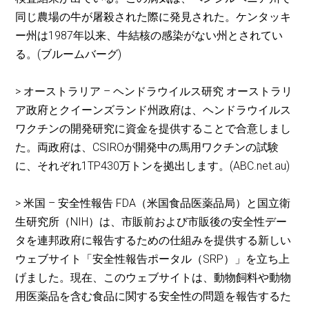
同じ農場の牛が屠殺された際に発見された。ケンタッキ
ー州は1987年以来、牛結核の感染がない州とされてい
る。(ブルームバーグ)
> オーストラリア – ヘンドラウイルス研究 オーストラリ
ア政府とクイーンズランド州政府は、ヘンドラウイルス
ワクチンの開発研究に資金を提供することで合意しまし
た。両政府は、CSIROが開発中の馬用ワクチンの試験
に、それぞれ1TP430万トンを拠出します。(ABC.net.au)
> 米国 – 安全性報告 FDA（米国食品医薬品局）と国立衛
生研究所（NIH）は、市販前および市販後の安全性デー
タを連邦政府に報告するための仕組みを提供する新しい
ウェブサイト「安全性報告ポータル（SRP）」を立ち上
げました。現在、このウェブサイトは、動物飼料や動物
用医薬品を含む食品に関する安全性の問題を報告するた