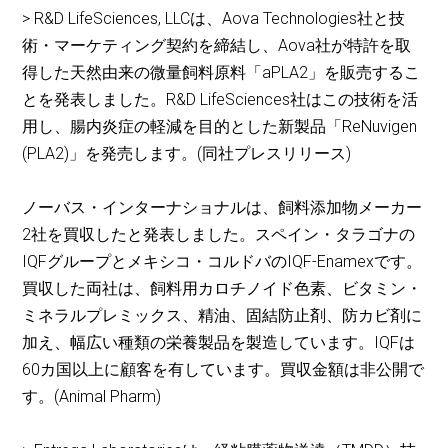
> R&D LifeSciences, LLCは、Aova Technologies社と技
術・マーケティング契約を締結し、Aova社が特許を取
得した天然由来の微量飼料原料「aPLA2」を販売するこ
とを発表しました。R&D LifeSciences社はこの技術を活
用し、腸内炎症の軽減を目的とした新製品「ReNuvigen
(PLA2)」を発売します。(同社プレスリリース)
ノーバス・インターナショナルは、飼料添加物メーカー
2社を買収したと発表しました。スペイン・タラゴナの
IQFグループとメキシコ・コルドバのIQF-Enamexです。
買収した両社は、飼料用カロチノイド色素、ビタミン・
ミネラルプレミックス、精油、固結防止剤、防カビ剤に
加え、幅広い種類の栄養製品を製造しています。IQFは
60カ国以上に顧客を有しています。買収金額は非公開で
す。(Animal Pharm)