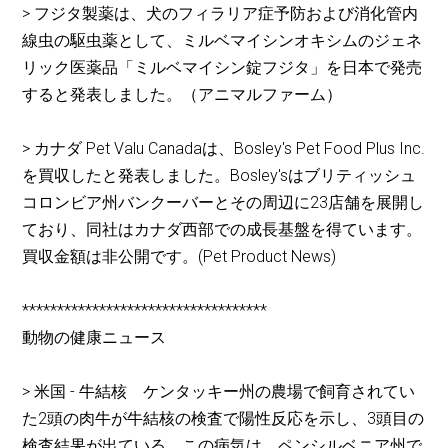
> フジタ製薬は、犬のフィラリア症予防および消化管内
線虫の駆虫薬として、ミルベマイシンオキシムのジェネ
リック医薬品「ミルベマイシン錠フジタ」を日本で発売
すると発表しました。（アニマルファーム）
> カナダ Pet Valu Canadaは、Bosley's Pet Food Plus Inc.
を買収したと発表しました。Bosley'sはブリティッシュ
コロンビア州バンクーバーとその周辺に23店舗を展開し
ており、同社はカナダ西部での成長基盤を得ています。
買収金額は非公開です。(Pet Product News)
***********************************
動物の健康ニュース
> 米国 - 牛結核 ケンタッキー州の農場で飼育されてい
た2頭の肉牛が牛結核の検査で陽性反応を示し、3頭目の
検査結果が出ている。この病気は、ペンシルベニア州で