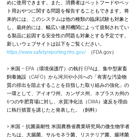
めに使用できます。また、消費者はペットフードやペッ
ト用おやつに関する問題を報告することもできます。将
来的には、このシステムは他の種類の臨床試験も対象と
し、最終的には、幅広い連邦機関によって規制されてい
る製品に起因する安全性の問題も対象とする予定です。
新しいウェブサイトは以下をご覧ください。
https://www.safetyreporting.hhs.gov/
（FDA.gov）
> 米国 – EPA（環境保護庁）の執行 EPAは、集中型家畜
飼養施設（CAFO）から河川や小川への「有害な汚染物
質の排出を阻止することを目指した取り組みの強化」の
一環として、アイオワ州、カンザス州、ネブラスカ州の
6つの牛肥育場に対し、水質浄化法（CWA）違反を理由
に執行措置を講じたと発表した。（飼料）
> 米国 – 抗菌薬耐性 米国農務省農業研究局の微生物学者
たちは、大腸菌、サルモネラ菌、リステリア菌、腸球菌