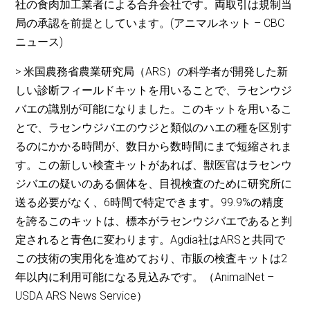
社の食肉加工業者による合弁会社です。両取引は規制当
局の承認を前提としています。(アニマルネット – CBC
ニュース)
> 米国農務省農業研究局（ARS）の科学者が開発した新
しい診断フィールドキットを用いることで、ラセンウジ
バエの識別が可能になりました。このキットを用いるこ
とで、ラセンウジバエのウジと類似のハエの種を区別す
るのにかかる時間が、数日から数時間にまで短縮されま
す。この新しい検査キットがあれば、獣医官はラセンウ
ジバエの疑いのある個体を、目視検査のために研究所に
送る必要がなく、6時間で特定できます。99.9%の精度
を誇るこのキットは、標本がラセンウジバエであると判
定されると青色に変わります。Agdia社はARSと共同で
この技術の実用化を進めており、市販の検査キットは2
年以内に利用可能になる見込みです。（AnimalNet –
USDA ARS News Service）