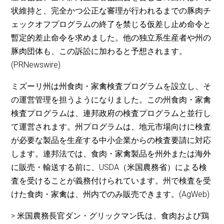
状維持と、完全かつ公正な審理が行われるまでの豚肉チ
ェックオフプログラムの終了を禁じる仮差し止め命令と
暫定的差止命令を求めました。他の独立系生産者や州の
豚肉団体も、この訴訟に加わると予想されます。
(PRNewswire)
ミズーリ州は州食肉・家禽検査プログラムを設立し、そ
の運営管理を担うようになりました。この州食肉・家禽
検査プログラムは、連邦政府の検査プログラムと並行し
て運営されます。州プログラムは、地元市場向けに検査
が必要な製品を生産する中小企業からの検査要請に対応
します。連邦法では、食肉・家禽製品を州外または海外
に販売・輸送する前に、USDA（米国農務省）による検
査を受けることが義務付けられています。州で検査を受
けた食肉・家禽は、州内でのみ販売できます。(AgWeb)
> 米国農務長官ダン・グリックマン氏は、食肉および鶏