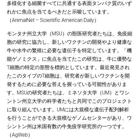
多様化する細菌すべてに共通する表面タンパク質のいず
れかに焦点を当てるべきだと示唆しています。
（AnimalNet – Scientific American Daily）
モンタナ州立大学（MSU）の獣医研究者たちは、免疫細
胞の研究に協力し、新しいワクチンの開発やより健康な
牛や水牛の繁殖に必要な遺伝子を特定しています。「機
能ゲノミクス」に焦点を当てたこの研究は、牛に優勢な
T細胞の特定の形態を標的としています。最近発見され
たこのタイプのT細胞は、研究者が新しいワクチンを開
発するために必要な答えを握っている可能性がありま
す。MSUの研究者たちは、ミネソタ大学（UM）とワシ
ントン州立大学の科学者たちと共同でこのプロジェクト
に取り組んでいます。UMには大規模な遺伝子配列解析
を行うことができる大規模なゲノムセンターがあり、ワ
シントン州は米国有数の牛免疫学研究所の一つです。
（AgWeb）