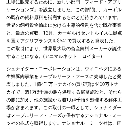
工場に販売するために、新しい部門「フィード・アプリ
ケーションズ」を設立しました。この部門は、カーギル
の既存の飼料原料を補完するものと期待されています。
世界の飼料穀物輸出における主導的役割を含む既存事業
と、最近の買収。12月、カーギルはセントルイスに拠点
を置くアグリブランズを$541で買収すると発表した。
この取引により、世界最大級の畜産飼料メーカーが誕生
することになる。(アニマルネット – ロイター)
シュナイダー・コーポレーションは、ウィニペグにある
生鮮豚肉事業をメープルリーフ・フーズに売却したと発
表しました。1億4千万トナカイの買収額は4400万トナ
カイで、週1万8千頭の豚を処理する屠畜施設と、それら
の豚に加え、他の施設から週1万4千頭を処理する解体工
場が含まれます。この取引の一環として、シュナイダー
はメープルリーフ・フーズが保有するナショナル・ミー
ツ社の株式を取得します。ナショナル・ミーツ社は、両