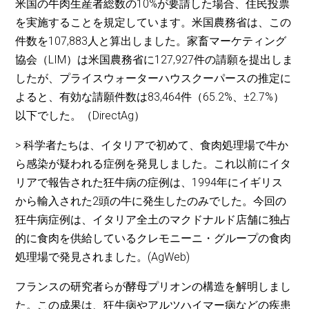
米国の牛肉生産者総数の10%が要請した場合、住民投票
を実施することを規定しています。米国農務省は、この
件数を107,883人と算出しました。家畜マーケティング
協会（LIM）は米国農務省に127,927件の請願を提出しま
したが、プライスウォーターハウスクーパースの推定に
よると、有効な請願件数は83,464件（65.2%、±2.7%）
以下でした。（DirectAg）
> 科学者たちは、イタリアで初めて、食肉処理場で牛か
ら感染が疑われる症例を発見しました。これ以前にイタ
リアで報告された狂牛病の症例は、1994年にイギリス
から輸入された2頭の牛に発生したのみでした。今回の
狂牛病症例は、イタリア全土のマクドナルド店舗に独占
的に食肉を供給しているクレモニーニ・グループの食肉
処理場で発見されました。(AgWeb)
フランスの研究者らが酵母プリオンの構造を解明しまし
た。この成果は、狂牛病やアルツハイマー病などの疾患