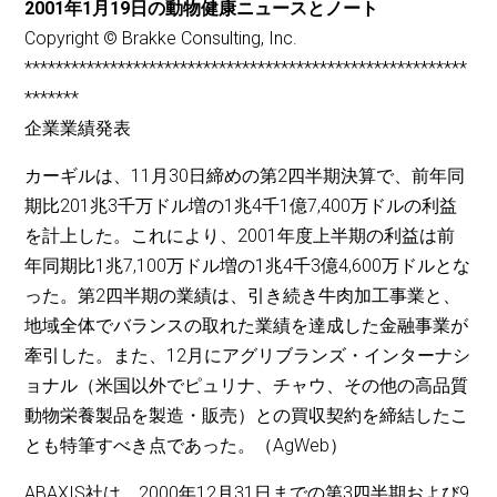
2001年1月19日の動物健康ニュースとノート
Copyright © Brakke Consulting, Inc.
*********************************************************
*******
企業業績発表
カーギルは、11月30日締めの第2四半期決算で、前年同
期比201兆3千万ドル増の1兆4千1億7,400万ドルの利益
を計上した。これにより、2001年度上半期の利益は前
年同期比1兆7,100万ドル増の1兆4千3億4,600万ドルとな
った。第2四半期の業績は、引き続き牛肉加工事業と、
地域全体でバランスの取れた業績を達成した金融事業が
牽引した。また、12月にアグリブランズ・インターナシ
ョナル（米国以外でピュリナ、チャウ、その他の高品質
動物栄養製品を製造・販売）との買収契約を締結したこ
とも特筆すべき点であった。（AgWeb）
ABAXIS社は、2000年12月31日までの第3四半期および9