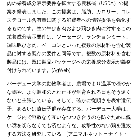
肉の栄養成分表示要件を拡大する農務省（USDA）の提
案を発表しました。この提案は、脂肪、カロリー、コレ
ステロール含有量に関する消費者への情報提供を強化す
るものです。生の牛ひき肉および鶏ひき肉に対するこの
栄養成分表示要件は、ソーセージ、ランチョンミート、
調味豚ひき肉、ベーコンといった複数の原材料を含む製
品に対する既存の要件と同等です。複数の原材料を含む
製品には、既に製品パッケージへの栄養成分表示が義務
付けられています。(AgWeb)
パーデュー大学の動物学者は、農場でより温厚で穏やか
な鶏や、より調和のとれた豚が飼育される日もそう遠く
ないと主張している。そして、確かに従順さを表す遺伝
子、あるいは遺伝子群が存在する。パーデュー大学は、
ケージ内で容赦なく互いをつつき合うのを防ぐために鋭
い嘴を切らなくても済むような、攻撃性のない鶏を選抜
する方法を研究している。(アニマルネット – ナイト・