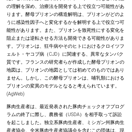
の理解を深め、治療法を開発する上で役立つ可能性があ
ります。酵母プリオンの構造解明は、プリオンがどのよ
うに感染性因子へと変化するかを解明する上で役立つ可
能性があります。また、プリオンを致死性にする変化を
阻止または逆転させる方法も開発できる可能性がありま
す。プリオンは、狂牛病やそのヒトにおけるクロイツフ
ェルト・ヤコブ病（CJD）に関連する、異常なタンパク
質です。フランスの研究者らが作成した酵母プリオンの
地図は、プリオンの地図としては初めてのものではあり
ません。しかし、この酵母プリオンは、哺乳類における
プリオンの変異のモデルとなると考えられています。
(AgWeb)
豚肉生産者は、最近発表された豚肉チェックオフプログ
ラムの終了に際し、農務省（USDA）を相手取って訴訟
を起こしました。独立系豚肉生産者、ミシガン州豚肉生
産者協会、全米豚肉生産者協議会を含むこの団体は、現