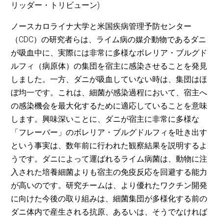
リッダー・トリビューン)
ノースカロライナ大学と米国疾病管理予防センター
（CDC）の研究者らは、ライム病の媒介動物であるダニ
が吸血中に、実際には非常に多様なボレリア・ブルグド
ルフィ（病原体）の集団を宿主に感染させることを発見
しました。一方、ダニが吸血していない時は、集団はほ
ぼ均一です。これは、細菌が感染過程において、宿主へ
の感染機会を最大化するために適応していることを意味
します。興味深いことに、ダニが宿主に非常に多様な
「フレーバー」のボレリア・ブルグドルフィを吐き出す
という事実は、数年前に行われた観察結果を説明するよ
うです。ダニによって運ばれるライム病菌は、動物に注
入された培養細菌よりも宿主の免疫反応を回避する能力
が高いのです。研究チームは、より優れたワクチン開発
に向けた今後の取り組みは、細菌集団が多様化する前の
ダニ体内で産生される抗原、あるいは、そうでなければ