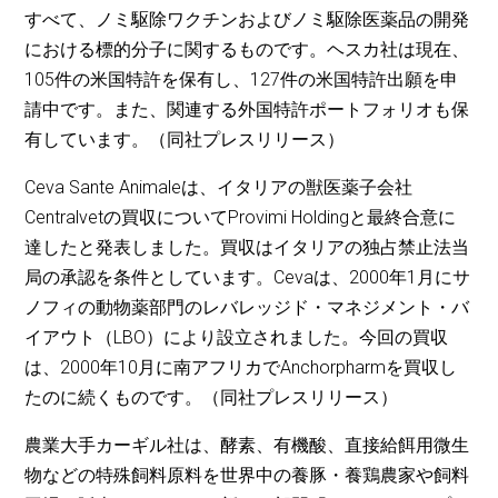
すべて、ノミ駆除ワクチンおよびノミ駆除医薬品の開発
における標的分子に関するものです。ヘスカ社は現在、
105件の米国特許を保有し、127件の米国特許出願を申
請中です。また、関連する外国特許ポートフォリオも保
有しています。（同社プレスリリース）
Ceva Sante Animaleは、イタリアの獣医薬子会社
Centralvetの買収についてProvimi Holdingと最終合意に
達したと発表しました。買収はイタリアの独占禁止法当
局の承認を条件としています。Cevaは、2000年1月にサ
ノフィの動物薬部門のレバレッジド・マネジメント・バ
イアウト（LBO）により設立されました。今回の買収
は、2000年10月に南アフリカでAnchorpharmを買収し
たのに続くものです。（同社プレスリリース）
農業大手カーギル社は、酵素、有機酸、直接給餌用微生
物などの特殊飼料原料を世界中の養豚・養鶏農家や飼料