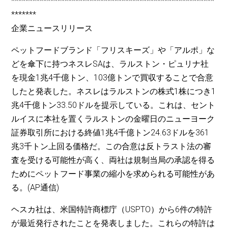
*********************************************************
*******
企業ニュースリリース
ペットフードブランド「フリスキーズ」や「アルポ」な
どを傘下に持つネスレSAは、ラルストン・ピュリナ社
を現金1兆4千億トン、103億トンで買収することで合意
したと発表した。ネスレはラルストンの株式1株につき1
兆4千億トン33.50ドルを提示している。これは、セント
ルイスに本社を置くラルストンの金曜日のニューヨーク
証券取引所における終値1兆4千億トン24.63ドルを361
兆3千トン上回る価格だ。この合意は反トラスト法の審
査を受ける可能性が高く、両社は規制当局の承認を得る
ためにペットフード事業の縮小を求められる可能性があ
る。(AP通信)
ヘスカ社は、米国特許商標庁（USPTO）から6件の特許
が最近発行されたことを発表しました。これらの特許は