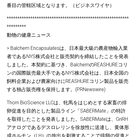
番目の管轄区域となります。（ビジネスワイヤ）
*********************************************************
*********
動物の健康ニュース
> Balchem Encapsulatesは、日本最大級の農産物輸入業
者であるNYS株式会社と販売契約を締結したことを発表
しました。本契約に基づき、BalchemのREASHUREコリ
ンの国際販売最大手であるNYS株式会社は、日本全国の
飼料企業および農家向けにREASHUREコリン製品を販売
する独占販売権を保持します。(PRNewswire)
Thorn BioScience LLCは、牝馬をはじめとする家畜の排
卵促進を目的とした製品ライン「SABERMate」の特許
を取得したことを発表しました。SABERMateは、GnRH
アナログであるデスロレリンを徐放性に送達し、黄体形
成ホルモン（LH）の放出を刺激することで排卵の促進と