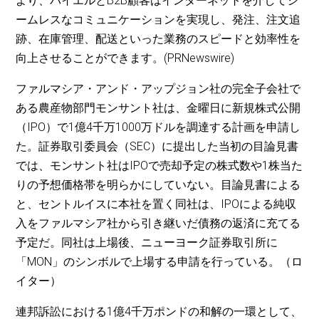
より、バイエルとB2B顧客はインターネットを介してシ
ームレスなコミュニケーションを実現し、発注、注文追
跡、在庫管理、配送といった業務のスピードと効率性を
向上させることができます。(PRNewswire)
ファルマシア・アンド・アップジョン社の完全子会社で
ある農産物部門モンサント社は、金曜日に新規株式公開
（IPO）で1億4千万1000万ドルを調達する計画を申請し
た。証券取引委員会（SEC）に提出した当初の目論見書
では、モンサント社はIPOで売却予定の株式数や1株当た
りの予想価格帯を明らかにしていない。目論見書による
と、セントルイスに本社を置く同社は、IPOによる純収
入をファルマシア社から引き継いだ債務の返済に充てる
予定だ。同社は上場後、ニューヨーク証券取引所に
「MON」のシンボルで上場する申請を行っている。（ロ
イター）
連邦訴訟における1億4千万ポンドの和解の一環として、