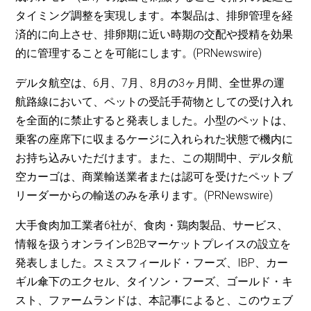
タイミング調整を実現します。本製品は、排卵管理を経
済的に向上させ、排卵期に近い時期の交配や授精を効果
的に管理することを可能にします。(PRNewswire)
デルタ航空は、6月、7月、8月の3ヶ月間、全世界の運
航路線において、ペットの受託手荷物としての受け入れ
を全面的に禁止すると発表しました。小型のペットは、
乗客の座席下に収まるケージに入れられた状態で機内に
お持ち込みいただけます。また、この期間中、デルタ航
空カーゴは、商業輸送業者または認可を受けたペットブ
リーダーからの輸送のみを承ります。(PRNewswire)
大手食肉加工業者6社が、食肉・鶏肉製品、サービス、
情報を扱うオンラインB2Bマーケットプレイスの設立を
発表しました。スミスフィールド・フーズ、IBP、カー
ギル傘下のエクセル、タイソン・フーズ、ゴールド・キ
スト、ファームランドは、本記事によると、このウェブ