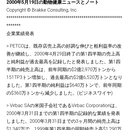
2000年5月19日の動物健康ニュースとノート
Copyright © Brakke Consulting, Inc.
*********************************************************
*******
企業業績発表
> PETCOは、既存店売上高の好調な伸びと粗利益率の改
善が継続し、2000年4月29日終了の第1四半期の売上高
と純利益が過去最高を記録したと発表しました。第1四
半期の純売上高は、前年同期の$2億2,970万トンから
151TP3トン増加し、過去最高の$2億6,520万トンとなり
ました。第1四半期の純利益は$640万トンで、前年同期
の$360万トンから減少しました。(ビジネスワイヤ)
> Virbac SAの米国子会社であるVirbac Corporationは、
2000年3月31日までの第1四半期の記録的な業績を発表
しました。2000年3月31日までの3ヶ月間の純売上高は
$1,340万で、1999年第1四半期の同額純売上高$1,290万