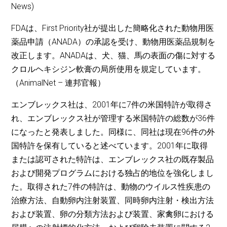
News)
FDAは、First Priority社が提出した簡略化された動物用医
薬品申請（ANADA）の承認を受け、動物用医薬品規制を
改正します。ANADAは、犬、猫、馬の表面の傷に対する
クロルヘキシジン軟膏の局所使用を規定しています。
（AnimalNet – 連邦官報）
エンブレックス社は、2001年に7件の米国特許が取得さ
れ、エンブレックス社が管理する米国特許の総数が36件
になったと発表しました。同様に、同社は現在96件の外
国特許を保有していると述べています。2001年に取得
または認可された特許は、エンブレックス社の既存製品
および開発プログラムにおける独占的地位を強化しまし
た。取得された7件の特許は、動物のウイルス性疾患の
治療方法、自動卵内注射装置、同時卵内注射・検出方法
および装置、卵の分類方法および装置、家禽卵における