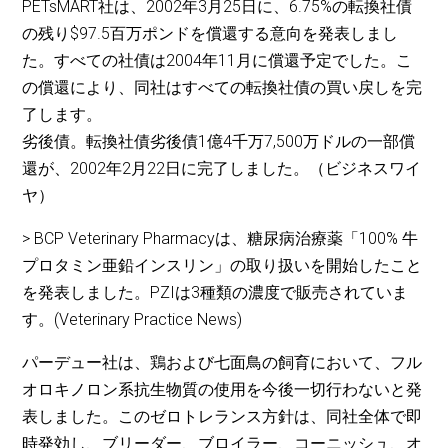
PETsMART社は、2002年3月25日に、6.75%の転換社債
の残り$97.5百万ポンドを償還する意向を発表しまし
た。すべての社債は2004年11月に償還予定でした。こ
の償還により、同社はすべての転換社債の買い戻しを完
了します。
劣後債。転換社債劣後債1億4千万7,500万ドルの一部償
還が、2002年2月22日に完了しました。（ビジネスワイ
ヤ）
> BCP Veterinary Pharmacyは、糖尿病治療薬「100% 牛
プロタミン亜鉛インスリン」の取り扱いを開始したこと
を発表しました。PZIは3種類の濃度で販売されていま
す。(Veterinary Practice News)
パーデュー社は、鶏および七面鳥の飼育において、フル
オロキノロン系抗生物質の使用を今後一切行わないと発
表しました。このゼロトレランス方針は、同社全体で即
時発効し、ブリーダー、ブロイラー、コーニッシュ、オ