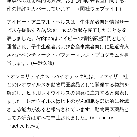
尿膜への注射標的化方法、および卵除去装置に関する2
件の特許をカバーしています。（同社ウェブサイト）
アイビー・アニマル・ヘルスは、牛生産者向け情報サー
ビスを提供するAgSpan, Inc.の買収を完了したことを発
表しました。AgSpanはアイビーの情報管理部門として
運営され、子牛生産者および畜産事業者向けに最近導入
されたベンチマーク・パフォーマンス・プログラムを担
当します。(牛獣医師)
> オンコリティクス・バイオテック社は、ファイザー社
とのレオウイルスを動物用医薬品として開発する契約を
解消し、ヒト用レオウイルスの開発に注力すると発表し
ました。レオウイルスはヒトのがん細胞を選択的に死滅
させる能力があると報告されています。動物用医薬品と
しての研究はすべて中止されました。(Veterinary
Practice News)