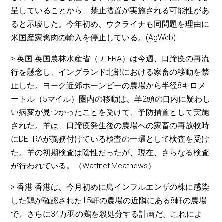
呈していることから、禁止措置が実施される可能性があ
ると示唆した。今年初め、ウクライナも同問題を理由に
米国産家禽肉の輸入を停止している。(AgWeb)
> 英国 英国農林水産省（DEFRA）は今週、口蹄疫の再流
行を懸念し、イングランド北部における家畜の移動を禁
止した。ヨーク近郊ホーンビーの農場から半径8キロメ
ートル（5マイル）圏内の移動は、羊2頭の口内に疑わし
い病変が見つかったことを受けて、予防措置として実施
された。羊は、口蹄疫発生後の農場への家畜の再放牧時
にDEFRAが義務付けている検査の一環として検査を受け
た。羊の初期検査は陰性だったが、現在、さらなる検査
が行われている。（Wattnet Meatnews）
> 香港 香港は、今月初めに鳥インフルエンザの株に感染
した鶏が確認された15軒の農場の近隣にある8軒の農場
で、さらに34万羽の鶏を殺処分する計画だ。これによ