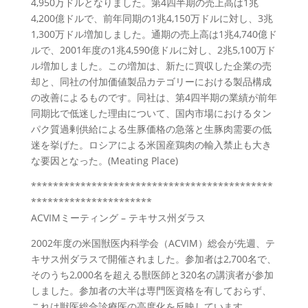
4,950万ドルとなりました。第4四半期の売上高は1兆
4,200億ドルで、前年同期の1兆4,150万ドルに対し、3兆
1,300万ドル増加しました。通期の売上高は1兆4,740億ド
ルで、2001年度の1兆4,590億ドルに対し、2兆5,100万ド
ル増加しました。この増加は、新たに買収した企業の売
却と、同社の付加価値製品カテゴリーにおける製品構成
の改善によるものです。同社は、第4四半期の業績が前年
同期比で低迷した理由について、国内市場におけるタン
パク質過剰供給による生豚価格の急落と生豚肉需要の低
迷を挙げた。ロシアによる米国産鶏肉の輸入禁止も大き
な要因となった。(Meating Place)
********************************************
**********************
ACVIMミーティング – テキサス州ダラス
2002年度の米国獣医内科学会（ACVIM）総会が先週、テ
キサス州ダラスで開催されました。参加者は2,700名で、
そのうち2,000名を超える獣医師と320名の講演者が参加
しました。参加者の大半は専門医資格を有しておらず、
これは獣医総合診療医の高度化を反映しています。