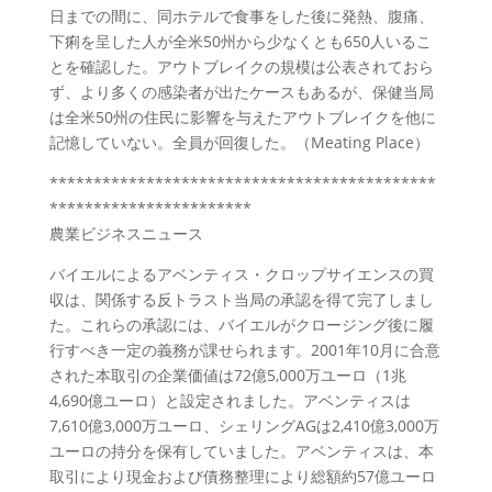
日までの間に、同ホテルで食事をした後に発熱、腹痛、
下痢を呈した人が全米50州から少なくとも650人いるこ
とを確認した。アウトブレイクの規模は公表されておら
ず、より多くの感染者が出たケースもあるが、保健当局
は全米50州の住民に影響を与えたアウトブレイクを他に
記憶していない。全員が回復した。（Meating Place）
********************************************
***********************
農業ビジネスニュース
バイエルによるアベンティス・クロップサイエンスの買
収は、関係する反トラスト当局の承認を得て完了しまし
た。これらの承認には、バイエルがクロージング後に履
行すべき一定の義務が課せられます。2001年10月に合意
された本取引の企業価値は72億5,000万ユーロ（1兆
4,690億ユーロ）と設定されました。アベンティスは
7,610億3,000万ユーロ、シェリングAGは2,410億3,000万
ユーロの持分を保有していました。アベンティスは、本
取引により現金および債務整理により総額約57億ユーロ