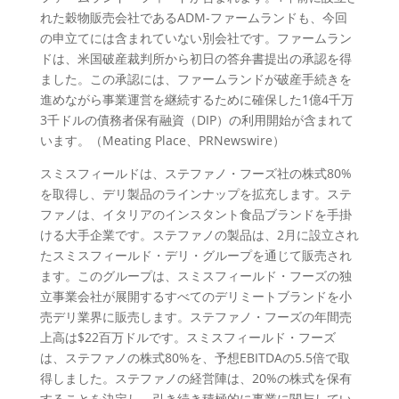
れた穀物販売会社であるADM-ファームランドも、今回
の申立てには含まれていない別会社です。ファームラン
ドは、米国破産裁判所から初日の答弁書提出の承認を得
ました。この承認には、ファームランドが破産手続きを
進めながら事業運営を継続するために確保した1億4千万
3千ドルの債務者保有融資（DIP）の利用開始が含まれて
います。（Meating Place、PRNewswire）
スミスフィールドは、ステファノ・フーズ社の株式80%
を取得し、デリ製品のラインナップを拡充します。ステ
ファノは、イタリアのインスタント食品ブランドを手掛
ける大手企業です。ステファノの製品は、2月に設立され
たスミスフィールド・デリ・グループを通じて販売され
ます。このグループは、スミスフィールド・フーズの独
立事業会社が展開するすべてのデリミートブランドを小
売デリ業界に販売します。ステファノ・フーズの年間売
上高は$22百万ドルです。スミスフィールド・フーズ
は、ステファノの株式80%を、予想EBITDAの5.5倍で取
得しました。ステファノの経営陣は、20%の株式を保有
することを決定し、引き続き積極的に事業に関与してい