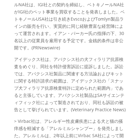
ルNA社は、IGI社との契約を締結し、ベトキノールNA社
がIGI社のペット事業を買収することを発表しました。ベ
トキノールUSA社は引き続きEvscoおよびTomlyn製品ラ
インの販売を行い、実質的に同じ経験豊富な経営陣によ
って運営されます。イアン・パーカー氏の指揮の下、30
名以上の従業員を雇用する予定です。金銭的条件は非公
開です。(PRNewswire)
アイデックス社は、アバクシス社の犬フィラリア抗原検
査をめぐり、同社を特許侵害訴訟に提訴しました。訴訟
では、アバクシス社製品に関連する方法論およびキット
に関する特許請求の範囲は、アイデックス社の「スナッ
プ犬フィラリア抗原検査特許に定められた範囲内」であ
ると主張しています。アバクシス社製品はSAサイエンテ
ィフィック社によって製造されており、同社も訴訟の被
告として挙げられています。(Veterinary Practice News)
> Virbac社は、アレルギー性皮膚疾患による犬と猫の掻
痒感を軽減する「アレルミルシャンプー」を発売しまし
た。アレルミルは、2年以上前にVirbac SA社によって開