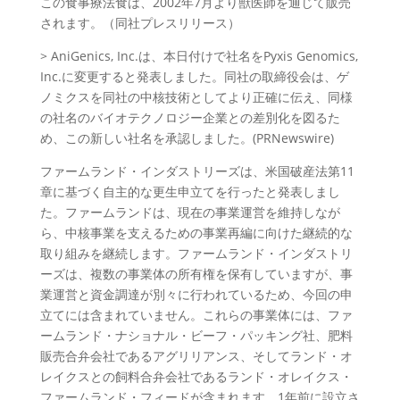
この食事療法食は、2002年7月より獣医師を通じて販売
されます。（同社プレスリリース）
> AniGenics, Inc.は、本日付けで社名をPyxis Genomics,
Inc.に変更すると発表しました。同社の取締役会は、ゲ
ノミクスを同社の中核技術としてより正確に伝え、同様
の社名のバイオテクノロジー企業との差別化を図るた
め、この新しい社名を承認しました。(PRNewswire)
ファームランド・インダストリーズは、米国破産法第11
章に基づく自主的な更生申立てを行ったと発表しまし
た。ファームランドは、現在の事業運営を維持しなが
ら、中核事業を支えるための事業再編に向けた継続的な
取り組みを継続します。ファームランド・インダストリ
ーズは、複数の事業体の所有権を保有していますが、事
業運営と資金調達が別々に行われているため、今回の申
立てには含まれていません。これらの事業体には、ファ
ームランド・ナショナル・ビーフ・パッキング社、肥料
販売合弁会社であるアグリリアンス、そしてランド・オ
レイクスとの飼料合弁会社であるランド・オレイクス・
ファームランド・フィードが含まれます。1年前に設立さ