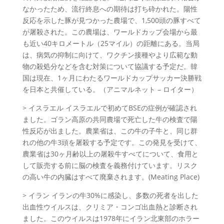
なかったため、流行終息への期待は打ち砕かれた。陽性
反応を示した豚が見つかった農場で、1,500頭の豚すべて
が屠殺された。この農場は、ワールドカップ会場から最
も近い40キロメートル（25マイル）の距離にある。当局
は、病気の抑制に向けて、ワクチン接種やより広範な動
物の殺処分などを含む対策について協議する予定だ。韓
国は現在、1ヶ月にわたるワールドカップサッカー決勝戦
を日本と共催している。（アニマルネット – ロイター）
> イスラエル イスラエルで初めてBSEの症例が確認され
ました。ゴラン高原の共同農場で死亡した牛の検査で陽
性反応が出ました。農業省は、この牛の子牛と、同じ群
れの他の牛3頭を屠殺する予定です。この発見を受けて、
農業省は30ヶ月齢以上の屠殺牛すべてについて、食用と
して販売する前に脳の検査を義務付けています。リスク
の高い牛の内臓はすべて廃棄されます。(Meating Place)
> イラン イランの牛30%に感染し、多数の死者を出した
出血性ウイルスは、クリミア・コンゴ出血熱と診断され
ました。このウイルスは1978年にイラン北東部のホラー