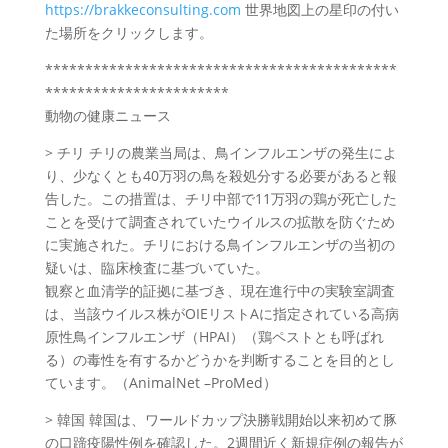
https://brakkeconsulting.com
世界地図上の星印の付い
た場所をクリックします。
********************************************
***********************
動物の健康ニュース
> チリ チリの農業当局は、鳥インフルエンザの発生によ
り、少なくとも40万羽の鳥を殺処分する必要があると報
告した。この措置は、チリ中部で11万羽の鶏が死亡した
ことを受けて調査されていたウイルスの拡散を防ぐため
に実施された。チリにおける鳥インフルエンザの当初の
疑いは、臨床検査に基づいていた。
観察と血清学的証拠に基づき、現在進行中の実験室調査
は、当該ウイルス株がOIEリストAに指定されている高病
原性鳥インフルエンザ（HPAI）（鶏ペストとも呼ばれ
る）の毒性を有するかどうかを判断することを目的とし
ています。（AnimalNet –ProMed）
> 韓国 韓国は、ワールドカップ決勝戦開始以来初めて豚
の口蹄疫陽性例を確認した。2週間近く新規症例の報告が