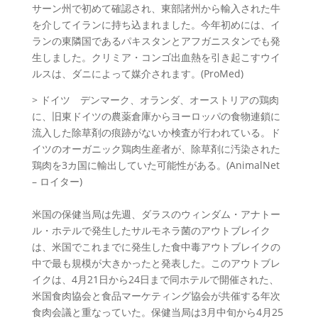
サーン州で初めて確認され、東部諸州から輸入された牛
を介してイランに持ち込まれました。今年初めには、イ
ランの東隣国であるパキスタンとアフガニスタンでも発
生しました。クリミア・コンゴ出血熱を引き起こすウイ
ルスは、ダニによって媒介されます。(ProMed)
> ドイツ デンマーク、オランダ、オーストリアの鶏肉
に、旧東ドイツの農薬倉庫からヨーロッパの食物連鎖に
流入した除草剤の痕跡がないか検査が行われている。ド
イツのオーガニック鶏肉生産者が、除草剤に汚染された
鶏肉を3カ国に輸出していた可能性がある。(AnimalNet
– ロイター)
米国の保健当局は先週、ダラスのウィンダム・アナトー
ル・ホテルで発生したサルモネラ菌のアウトブレイク
は、米国でこれまでに発生した食中毒アウトブレイクの
中で最も規模が大きかったと発表した。このアウトブレ
イクは、4月21日から24日まで同ホテルで開催された、
米国食肉協会と食品マーケティング協会が共催する年次
食肉会議と重なっていた。保健当局は3月中旬から4月25