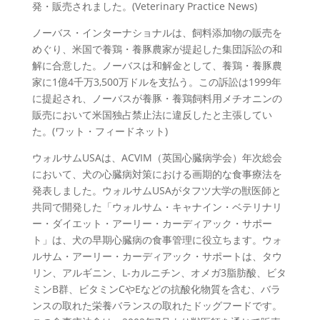
発・販売されました。(Veterinary Practice News)
ノーバス・インターナショナルは、飼料添加物の販売を
めぐり、米国で養鶏・養豚農家が提起した集団訴訟の和
解に合意した。ノーバスは和解金として、養鶏・養豚農
家に1億4千万3,500万ドルを支払う。この訴訟は1999年
に提起され、ノーバスが養豚・養鶏飼料用メチオニンの
販売において米国独占禁止法に違反したと主張してい
た。(ワット・フィードネット)
ウォルサムUSAは、ACVIM（英国心臓病学会）年次総会
において、犬の心臓病対策における画期的な食事療法を
発表しました。ウォルサムUSAがタフツ大学の獣医師と
共同で開発した「ウォルサム・キャナイン・ベテリナリ
ー・ダイエット・アーリー・カーディアック・サポー
ト」は、犬の早期心臓病の食事管理に役立ちます。ウォ
ルサム・アーリー・カーディアック・サポートは、タウ
リン、アルギニン、L-カルニチン、オメガ3脂肪酸、ビタ
ミンB群、ビタミンCやEなどの抗酸化物質を含む、バラ
ンスの取れた栄養バランスの取れたドッグフードです。