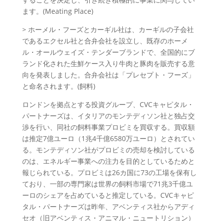
ます。(Meating Place)
> ホーメル・フーズとカーギル社は、カーギルの子会社
であるエクセル社と合弁会社を設立し、既存のホーメ
ル・オールウェイズ・テンダーブランドで、全国的にブ
ランド化された生鮮ケース入り牛肉と豚肉を販売する意
向を発表しました。合弁会社は「プレセプト・フーズ」
と命名されます。(飼料)
ロンドンを拠点とする投資グループ、CVCキャピタル・
パートナーズは、イタリアのモンテディソン社と独占交
渉を行い、同社の飼料事業プロビミを買収する。買収額
は推定7億ユーロ（1兆4千億6580万ユーロ）とされてい
る。モンテディソン社がプロビミの売却を検討している
のは、エネルギー事業への注力を目的としているためと
報じられている。プロビミは26カ国に73の工場を保有し
ており、一部の専門家は世界の飼料市場で71兆3千億ユ
ーロのシェアを占めていると推定している。CVCキャピ
タル・パートナーズは昨年、アベンティス社からアディ
セオ（旧アベンティス・アニマル・ニュートリション）