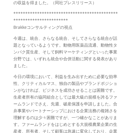
の収益を得ました。（同社プレスリリース）
********************************************
***********************
Brakkeコンサルティングの視点
今週は、統合、さらなる統合、そしてさらなる統合が話
題となっているようです。動物用医薬品流通、動物性タ
ンパク質生産、そして飼料マーケティングといった事業
分野では、いずれも統合や合併活動に関する発表があり
ました。
今日の環境において、利益を生み出すために必要な効率
性、クリティカルマス、独自の製品やブランドポジショ
ンがなければ、ビジネスを成功させることは困難です。
生産者所有の協同組合としては最大級の規模を誇るファ
ームランドでさえ、先週、破産保護を申請しました。合
弁事業やパートナーシップにおける企業法務の複雑さを
理解するのは少々困難ですが、一つ確かなことがありま
す。ファームランドをはじめとする大規模農業企業の生
産者、所有者、そして顧客は急速に変化しており、企業