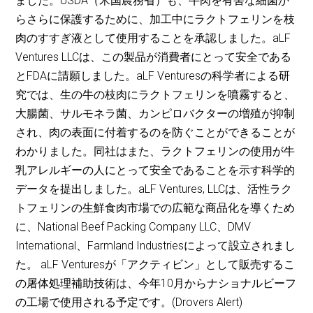
ました。USDA（米国農務省）も、牛肉を有害な細菌か
らさらに保護するために、加工中にラクトフェリンを枝
肉のすすぎ液として使用することを承認しました。aLF
Ventures LLCは、この製品が消費者にとって安全である
とFDAに請願しました。aLF Venturesの科学者による研
究では、生の牛の枝肉にラクトフェリンを噴霧すると、
大腸菌、サルモネラ菌、カンピロバクターの増殖が抑制
され、肉の表面に付着するのを防ぐことができることが
わかりました。同社はまた、ラクトフェリンの使用が牛
乳アレルギーの人にとって安全であることを示す科学的
データを提出しました。aLF Ventures, LLCは、活性ラク
トフェリンの生鮮食肉市場での広範な商品化を導くため
に、National Beef Packing Company LLC、DMV
International、Farmland Industriesによって設立されまし
た。 aLF Venturesが「アクティビン」として販売するこ
の屠体処理補助技術は、今年10月からナショナルビーフ
の工場で使用される予定です。(Drovers Alert)