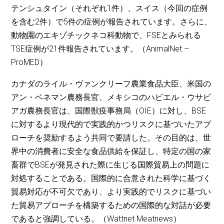
テンシュタイン（それぞれ1件）、スイス（今回の症例
を含む2件）で5件の症例が報告されています。さらに、
動物園のエキゾチックネコ科動物で、FSEとみられる
TSE症例が21件報告されています。（AnimalNet –
ProMED）
カナダのライル・ヴァンクリーフ農業食品大臣、米国の
アン・ベネマン農務長官、メキシコのハビエル・ウサビ
アガ農務長官は、国際獣疫事務局（OIE）に対し、BSE
に対するより現代的で実践的かつリスクに基づいたアプ
ローチを奨励するよう共同で要請した。その目的は、世
界中の消費者に安全な食品供給を保証し、特定の国の家
畜群でBSEが発見された際に生じる国際貿易上の問題に
対処することである。国際的に合意された科学に基づく
貿易対応が不可欠であり、より実践的でリスクに基づい
た貿易アプローチを構築するための国際的な対話が必要
であると強調している。（Wattnet Meatnews）