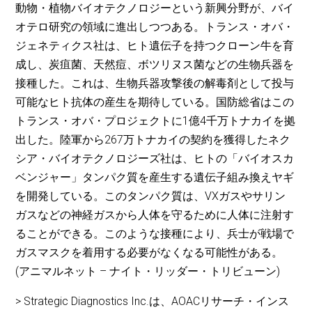
動物・植物バイオテクノロジーという新興分野が、バイ
オテロ研究の領域に進出しつつある。トランス・オバ・
ジェネティクス社は、ヒト遺伝子を持つクローン牛を育
成し、炭疽菌、天然痘、ボツリヌス菌などの生物兵器を
接種した。これは、生物兵器攻撃後の解毒剤として投与
可能なヒト抗体の産生を期待している。国防総省はこの
トランス・オバ・プロジェクトに1億4千万トナカイを拠
出した。陸軍から267万トナカイの契約を獲得したネク
シア・バイオテクノロジーズ社は、ヒトの「バイオスカ
ベンジャー」タンパク質を産生する遺伝子組み換えヤギ
を開発している。このタンパク質は、VXガスやサリン
ガスなどの神経ガスから人体を守るために人体に注射す
ることができる。このような接種により、兵士が戦場で
ガスマスクを着用する必要がなくなる可能性がある。
(アニマルネット – ナイト・リッダー・トリビューン)
> Strategic Diagnostics Inc.は、AOACリサーチ・インス