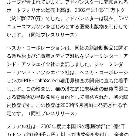
ループが含まれています。アドバンスターに売却される
ポートフォリオの総売上高は、2002年に1億4千万トク
（約1億8,770万）でした。アドバンスターは現在、DVM
ニュースマガジンをはじめとする医療出版物を刊行して
います。（同社プレスリリース）
ヘスカ・コーポレーションは、同社の新診断製品に関す
る業界および消費者メディア対応をジャーミンダー・ア
ンド・アソシエイツ社に委託しました。ジャーミンダ
ー・アンド・アソシエイツ社は、ヘスカ・コーポレーシ
ョンのERD-HealthScreen猫用尿検査の開発に直ちに着手
します。この検査は、猫の潜在的に未検出の健康問題に
よる腎障害の早期発見を目的として開発された、初の院
内検査です。この検査は2003年9月初旬に発売される予
定です。（同社プレスリリース）
メリアル社は、2003年度に米国19の獣医学部に1億4千
万トン（約1億4千万円）以上の助成金を交付し、全米の