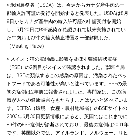
> 米国農務省（USDA）は、今週からカナダ産牛肉の一
部輸入許可証の発行を開始すると発表した。USDAは8月
8日からカナダ産牛肉の輸入許可証の申請受付を開始
し、5月20日にBSE感染が確認されて以来実施されてい
た牛肉および牛の輸入禁止措置を一部解除した。
（Meating Place）
> スイス：猫の脳組織に影響を及ぼす猫海綿状脳症
（FSE）の2例目がスイスで確認されました。獣医当局
は、BSEに類似するこの感染の原因は、汚染されたペッ
トフードである可能性が高いと述べています。FSEの最
初の症例は2年前に報告されました。専門家は、この病
気が人への健康被害をもたらすことはないと述べていま
す。DEFRA（環境・食糧・農村地域省）のBSEサイトの
2003年6月30日更新情報によると、英国ではこれまでに
89件のFSE症例が診断されており、最後の症例は2001年
です。英国以外では、アイルランド、ノルウェー、リヒ