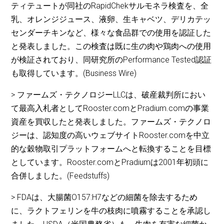
ティテュートが同社のRapidChekサルモネラ検査を、全
乳、オレンジジュース、液卵、生キャベツ、デリカテッ
センダーチキンなど、様々な食品群での使用を認証した
と発表しました。この検査は既に生の肉や鶏肉への使用
が検証されており、同研究所のPerformance Tested認証
も取得しています。(Business Wire)
> ファームズ・テクノロジーLLCは、破産裁判所におい
て最高入札者としてRooster.comとPradium.comの事業
資産を買収したと発表しました。ファームズ・テクノロ
ジーは、認知度の高いウェブサイトRooster.comを中立
的な穀物取引プラットフォームへと転換することを目標
としています。Rooster.comとPradiumは2001年初頭に
合併しました。(Feedstuffs)
> FDAは、大腸菌O157:H7などの細菌を除去するため
に、ラクトフェリンを牛の枝肉に噴霧することを承認し