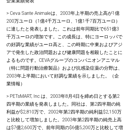
企業業績発表
> Ceva Sante Animaleは、2003年上半期の売上高が1億
200万ユーロ（1億4千万ユーロ、1億1千7百万ユーロ）
に達したと発表しました。これは前年同期比で651億3
千万ユーロの増加です。この成長は、特にヨーロッパで
の好調な業績がユーロ高と、この時期に中東およびアジ
アで発生した政治問題および健康問題を相殺したことに
よるものです。CEVAグループのコンパニオンアニマル
（特に問題行動治療製品）および抗感染症薬の分野は、
2003年上半期において好調な業績を示しました。（企
業情報）
> PETsMART, Inc.は、2003年8月4日を締め日とする第2
四半期の業績を発表しました。同社は、第2四半期の純
利益が$2,810万で、2002年第2四半期の純利益$2,150万
と比較して増加しました。2003年第2四半期の純売上高
は$7億2,600万で、前年同期の$6億5,200万と比較して増