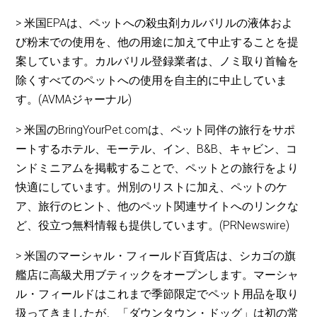
> 米国EPAは、ペットへの殺虫剤カルバリルの液体およ
び粉末での使用を、他の用途に加えて中止することを提
案しています。カルバリル登録業者は、ノミ取り首輪を
除くすべてのペットへの使用を自主的に中止していま
す。(AVMAジャーナル)
> 米国のBringYourPet.comは、ペット同伴の旅行をサポ
ートするホテル、モーテル、イン、B&B、キャビン、コ
ンドミニアムを掲載することで、ペットとの旅行をより
快適にしています。州別のリストに加え、ペットのケ
ア、旅行のヒント、他のペット関連サイトへのリンクな
ど、役立つ無料情報も提供しています。(PRNewswire)
> 米国のマーシャル・フィールド百貨店は、シカゴの旗
艦店に高級犬用ブティックをオープンします。マーシャ
ル・フィールドはこれまで季節限定でペット用品を取り
扱ってきましたが、「ダウンタウン・ドッグ」は初の常