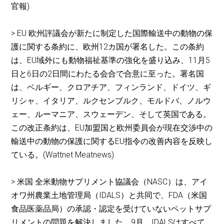
官報)
> EU 欧州評議会が新たに制定した国際輸送中の動物の保
護に関する条約に、欧州12カ国が署名した。この条約
は、EU域外にも動物福祉基準の強化を盛り込み、11月5
日と6日の2日間にわたる会合で合意に至った。署名国
は、ベルギー、クロアチア、フィンランド、ドイツ、ギ
リシャ、イタリア、ルクセンブルク、モルドバ、ノルウ
ェー、ルーマニア、スウェーデン、そして英国である。
この改正条約は、EU加盟国と欧州委員会が現在交渉中の
輸送中の動物の保護に関するEU指令の改善内容を反映し
ている。(Wattnet Meatnews)
> 米国 全米動物サプリメント協議会（NASC）は、アイ
オワ州農業土地管理局（IDALS）と共同で、FDA（米国
食品医薬品局）の承認・認定を受けていないペットサプ
リメントの問題を解決しました。9月、IDALSはすべて