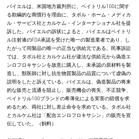
バイエルは、米国地方裁判所に、ベイトリル100に関す
る欺瞞的な商慣行を理由に、タボル・ホーム・メディカ
ル・サービス社とカルケム・インターナショナル社を提
訴した。バイエルの訴状によると、バイエルはベイトリ
ル注射液のFDA承認を受けた唯一の製造業者であり、し
たがって同製品の唯一の正当な供給元である。民事訴訟
では、タボル社とカルケム社が違法な供給元から偽造エ
ンロフロキサシンを故意に購入し、未承認の原材料を製
造し、獣医師に対し抗生物質製品の品質について虚偽の
説明をしたと訴えている。バイエルは、偽造製品の将来
的な販売と流通を阻止し、販売機会の喪失、不正競争、
ベイトリル100ブランドの希薄化による実害の賠償を求
めるため、両社に対し差止命令を求めている。タボル社
とカルケム社は「配合エンロフロキサシン」の販売を宣
伝していた。（飼料）