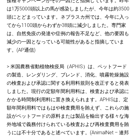
接種キャンペーンがその一因だと指摘しています。昨年
は1万5000頭以上の馬が感染しましたが、今年は約3500
頭にとどまっています。ネブラスカ州では、今年に入っ
てから1100頭からわずか38頭に減少しました。専門家
は、自然免疫の発達や症例の報告不足など、他の要因も
減少の一因となっている可能性があると指摘していま
す。(AP通信)
> 米国農務省動植物検疫局（APHIS）は、ペットフード
の製造、レンダリング、ブレンド、消化、噴霧乾燥施設
の検査および承認に関する利用料規則を改正すると発表
しました。現行の定額年間利用料は、検査および承認に
かかる時間制利用料に置き換えられます。APHISは、定
額年間利用料ではもはや検査費用を賄えず、これらの施
設がペットフードの原料または製品を輸出する様々な海
外地域で義務付けられている検査および再検査費用を賄
うには不十分であると述べています。(AnimalNet – 連邦