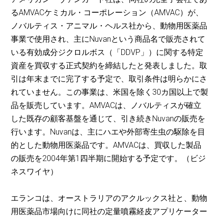
るAMVACケミカル・コーポレーション（AMVAC）が、
ノバルティス・アニマル・ヘルス社から、動物用医薬品
事業で使用され、主にNuvanという商品名で販売されて
いる有効成分ジクロルボス（「DDVP」）に関する特定
資産を買収する正式契約を締結したと発表しました。取
引は年末までに完了する予定で、取引条件は明らかにさ
れていません。この事業は、米国を除く30カ国以上で製
品を販売しています。AMVACは、ノバルティスが確立
した既存の顧客基盤を通じて、引き続きNuvanの販売を
行います。Nuvanは、主にハエや外部寄生虫の駆除を目
的とした動物用医薬品です。AMVACは、買収した製品
の販売を2004年第1四半期に開始する予定です。（ビジ
ネスワイヤ）
エランコは、オーストラリアのアクルックス社と、動物
用医薬品市場向けに同社の定量噴霧経皮アプリケーター