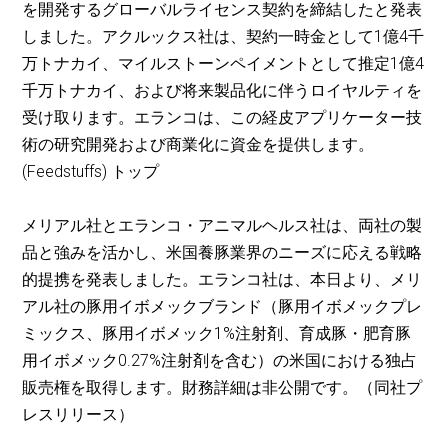
を開発するグローバルライセンス契約を締結したと発表
しました。アクルックス社は、契約一時金として1億4千
万トナカイ、マイルストーンペイメントとして推定1億4
千万トナカイ、および将来製品化に伴うロイヤルティを
受け取ります。エランコは、この経皮アプリケーター技
術の研究開発および商業化に資金を提供します。
(Feedstuffs) トップ
メリアル社とエランコ・アニマルヘルス社は、両社の製
品と強みを活かし、米国養豚業界のニーズに応える戦略
的提携を発表しました。エランコ社は、本日より、メリ
アル社の豚用イボメックブランド（豚用イボメックプレ
ミックス、豚用イボメック1%注射剤、育成豚・肥育豚
用イボメック0.27%注射剤を含む）の米国における独占
販売権を取得します。財務詳細は非公開です。（同社プ
レスリリース）