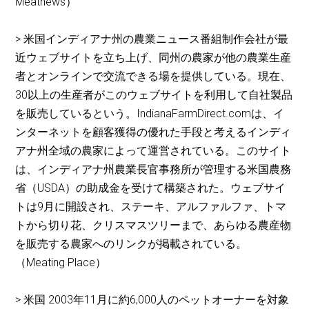
Meatnews）
> 米国インディアナ州の農業ニュース番組制作会社が最
近ウェブサイトを立ち上げ、同州の農家が他の農業生産
者とオンラインで交流できる場を提供している。現在、
30以上の生産者がこのウェブサイトを利用して自社製品
を販売しているという。IndianaFarmDirect.comは、イ
ンターネットを顧客獲得の優れた手段と考えるインディ
アナ州全域の農家によって運営されている。このサイト
は、インディアナ州農業長官事務所が管理する米国農務
省（USDA）の助成金を受けて構築された。ウェブサイ
トは9月に開設され、ステーキ、アルファルファ、トマ
トから切り花、クリスマスツリーまで、あらゆる農産物
を販売する農家へのリンクが掲載されている。
（Meating Place）
> 米国 2003年11月に約6,000人のペットオーナーを対象