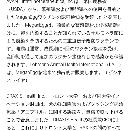
AVANT Immunotherapeutics, Inc.は、米国農務省
（USDA）から、繁殖鶏および産卵鶏への使用を目的と
したMeganEggワクチンの認可通知を受領したと発表し
ました。MeganEggは、商業的な繁殖鶏および採卵鶏向
けに、卵を汚染することが知られているサルモネラ菌に
よる感染を予防するための二重遺伝子改変ワクチンで
す。雌鶏は通常、成長期に3回のワクチン接種を受け、
産卵期を通して追加のワクチン接種なしで感染から保護
されます。Lohmann Animal Health International（LAHI）
は、MeganEggを北米で独占的に販売します。（ビジネ
スワイヤ）
DRAXIS Health Inc.、トロント大学、および同大学イノ
ベーション財団は、犬の認知障害およびクッシング病治
療薬「アニプリル」に関する訴訟を、無償で取り下げる
ことで合意しました。DRAXIS Healthの社長兼CEOによ
ると、これによりトロント大学とDRAXISの間のすべて