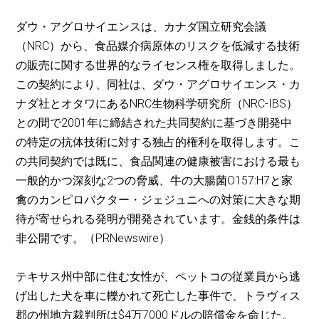
ダウ・アグロサイエンスは、カナダ国立研究会議
（NRC）から、食品媒介病原体のリスクを低減する技術
の販売に関する世界的なライセンス権を取得しました。
この契約により、同社は、ダウ・アグロサイエンス・カ
ナダ社とオタワにあるNRC生物科学研究所（NRC-IBS）
との間で2001年に締結された共同契約に基づき開発中
の特定の抗体技術に対する独占的権利を取得します。こ
の共同契約では既に、食品関連の健康被害における最も
一般的かつ深刻な2つの脅威、牛の大腸菌O157:H7と家
禽のカンピロバクター・ジェジュニへの対策に大きな期
待が寄せられる発明が開発されています。金銭的条件は
非公開です。（PRNewswire）
テキサス州中部に住む女性が、ペットコの従業員から逃
げ出した犬を車に轢かれて死亡した事件で、トラヴィス
郡の州地方裁判所は$4万7000ドルの賠償金を命じた。