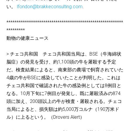
い。
lfondon@brakkeconsulting.com
.
*********************************************************
*********
動物の健康ニュース
> チェコ共和国 チェコ共和国当局は、BSE（牛海綿状
脳症）の発見を受け、約1,100頭の牛を屠殺する予定
だ。検査結果によると、南東部の農場で飼育されていた
4歳の牛がBSEに感染していたことが判明した。これは
チェコ共和国で確認された牛の感染例としては8例目と
なる。10月下旬に7例目が発覚し、既に屠殺済みの874
頭に加え、200頭以上の牛が検査・屠殺される。チェコ
当局によると、損失額は約5,000万コルナ（190万米ド
ル）に上るという。（Drovers Alert）