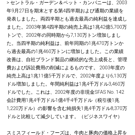
> セントラル・ガーデン＆ペット・カンパニーは、2003
年9月27日を期末とする第4四半期および通期の業績を
発表しました。両四半期とも過去最高の純利益を達成し
ました。2003年第4四半期の純売上高は1兆42億5,700万
トンで、2002年の同時期から7,130万トン増加しまし
た。当四半期の純利益は、前年同期の1兆470万トンか
ら過去最高の1兆460万トンに増加しました。この業績
改善は、自社ブランド製品の継続的な売上成長と、管理
費および訴訟費用の削減によるものです。 2003年度の
純売上高は1兆11億5千万ドルで、2002年度より6,130万
ドル増加しました。年間純利益は1兆4千万ドル3,460万
ドルでした。これは、2002年度の非現金SFAS No. 142
会計費用1兆4千万ドル1億4千4千万ドル（税引後1兆
1,220万ドル）の影響を含む純損失1兆4千万ドル8,370万
ドルと比較して減少しています。（ビジネスワイヤ）
スミスフィールド・フーズは、牛肉と豚肉の価格上昇を