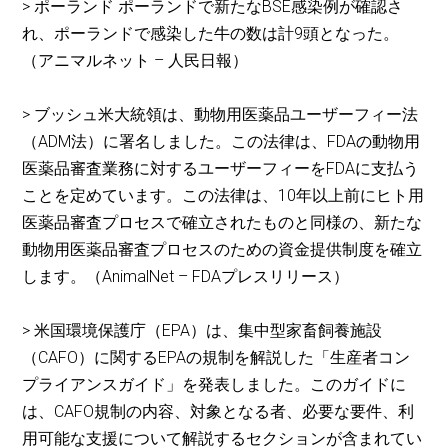
> ポーランド ポーランドで新たなBSE感染例が確認さ
れ、ポーランドで感染した牛の数は計9頭となった。
（アニマルネット – 人民日報）
> ブッシュ米大統領は、動物用医薬品ユーザーフィー法
（ADM法）に署名しました。この法律は、FDAの動物用
医薬品審査業務に対するユーザーフィーをFDAに支払う
ことを定めています。この法律は、10年以上前にヒト用
医薬品審査プロセスで確立されたものと同様の、新たな
動物用医薬品審査プロセスのための資金提供制度を確立
します。（AnimalNet – FDAプレスリリース）
> 米国環境保護庁（EPA）は、集中型家畜飼養施設
（CAFO）に関するEPAの規制を解説した「生産者コン
プライアンスガイド」を発表しました。このガイドに
は、CAFO規制の内容、対象となる者、必要な要件、利
用可能な支援について解説するセクションが含まれてい