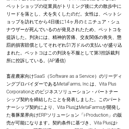
ペットショップの従業員がトリミング後に犬の散歩中に
リードを落とし、犬を失くしたのだ。女性は、ペットシ
ョップを訪れてから4日後に14ヶ月のミニチュア・シュ
ナウザーが死んでいるのが発見されたため、ペットコを
提訴した。判決には、精神的苦痛、交友関係の喪失、懲
罰的損害賠償としてそれぞれ$1万ドルの支払いが盛り込
まれた。ペットコはこの判決を不服として第3控訴裁判
所に控訴している。(AP通信)
畜産農家向けSaaS（Software as a Service）のリーディ
ングプロバイダーであるMetaFarms, Inc.は、Vita Plus
Corporationとのビジネスソリューション・パートナー
シップ契約を締結したことを発表しました。このパート
ナーシップ契約により、Vita PlusはMetaFarmsが開発し
た養豚業界向けERPソリューション「i-Production」の販
売が可能になります。契約条件に基づき、Vita Plusはi-