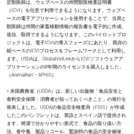
定獣医師は、ウェブベースの州間獣医検査証明書
（ICVI）を任意で利用できるようになります。ウェブベ
ースの電子アプリケーションを使用することで、当局と
獣医師は州間の家畜移動情報の報告書を電子的に作成、
送信、取得できるようになります。このパイロットプロ
ジェクトは、電子ICVIの導入フェーズIにあたり、既存の
紙ベースのICVIプロセスをフレームワークとして利用し
ます。USDAは、GlobalVetLinkからICVIソフトウェアア
プリケーションの8年間のライセンスを購入しました。
（AnimalNet – APHIS）
> 米国農務省（USDA）は、新しい出版物「食品安全と
食料安全保障：消費者が知っておくべきこと」の発行を
発表しました。USDAの食品安全検査局（FSIS）が作成
したこのパンフレットは、英語とスペイン語で提供され
ます。簡潔で分かりやすい形式で、食品の取り扱い方
法、食中毒、製品リコール、緊急時の食品の安全確保、