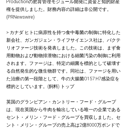
Productionの肥育管理モジュール開発に資金と知的財産
権を提供しました。財務内容の詳細は非公開です。
(PRNewswire)
> カナダ ヒトに病原性を持つ食中毒菌の制御に特化した
新会社、ガンガジェン・ライフサイエンス社は、バクテ
リオファージ技術を発表しました。この技術は、まず食
用動物および動物排泄物における細菌汚染の制御に利用
されます。ファージは、特定の細菌を標的として破壊す
る自然発生的な微生物群です。同社は、ファージを用い
た治療の第一段階として、牛の大腸菌O157:H7感染症を
標的としています。(飼料) トップ
英国のグランピアン・カントリー・フード・グループ
は、現在英国から牛肉を輸出している唯一の企業である
セント・メリン・フード・グループを買収しました。セ
ント・メリン・グループの売上高は2億8000万ポンドで