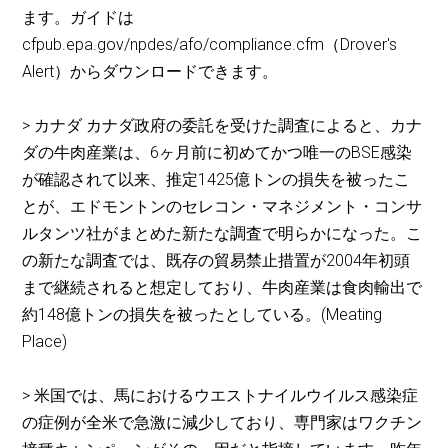
ます。ガイドは
cfpub.epa.gov/npdes/afo/compliance.cfm（Drover's
Alert）からダウンロードできます。
> カナダ カナダ政府の委託を受けた調査によると、カナ
ダの牛肉産業は、6ヶ月前に初めてかつ唯一のBSE感染
が確認されて以来、推定1425億トンの損失を被ったこ
とが、エドモントンのセレコン・マネジメント・コンサ
ルタンツ社がまとめた新たな調査で明らかになった。こ
の新たな調査では、既存の貿易禁止措置が2004年初頭
まで継続されると想定しており、牛肉産業は食肉輸出で
約148億トンの損失を被ったとしている。(Meating
Place)
> 米国では、馬におけるウエストナイルウイルス感染症
の症例が全米で急激に減少しており、専門家はワクチン