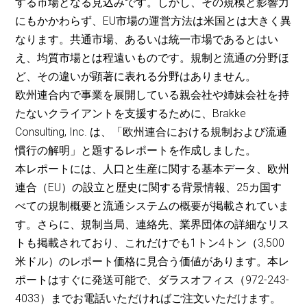
する市場となる見込みです。しかし、その規模と影響力
にもかかわらず、EU市場の運営方法は米国とは大きく異
なります。共通市場、あるいは統一市場であるとはい
え、均質市場とは程遠いものです。規制と流通の分野ほ
ど、その違いが顕著に表れる分野はありません。
欧州連合内で事業を展開している親会社や姉妹会社を持
たないクライアントを支援するために、Brakke
Consulting, Inc. は、「欧州連合における規制および流通
慣行の解明」と題するレポートを作成しました。
本レポートには、人口と生産に関する基本データ、欧州
連合（EU）の設立と歴史に関する背景情報、25カ国す
べての規制概要と流通システムの概要が掲載されていま
す。さらに、規制当局、連絡先、業界団体の詳細なリス
トも掲載されており、これだけでも1トン4トン（3,500
米ドル）のレポート価格に見合う価値があります。本レ
ポートはすぐに発送可能で、ダラスオフィス（972-243-
4033）までお電話いただければご注文いただけます。