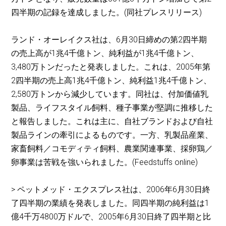
四半期の記録を達成しました。(同社プレスリリース)
ランド・オーレイクス社は、6月30日締めの第2四半期
の売上高が1兆4千億トン、純利益が1兆4千億トン、
3,480万トンだったと発表しました。これは、2005年第
2四半期の売上高1兆4千億トン、純利益1兆4千億トン、
2,580万トンから減少しています。同社は、付加価値乳
製品、ライフスタイル飼料、種子事業が堅調に推移した
と報告しました。これは主に、自社ブランドおよび自社
製品ラインの牽引によるものです。一方、乳製品産業、
家畜飼料／コモディティ飼料、農業関連事業、採卵鶏／
卵事業は苦戦を強いられました。(Feedstuffs online)
> ペットメッド・エクスプレス社は、2006年6月30日終
了四半期の業績を発表しました。同四半期の純利益は1
億4千万4800万ドルで、2005年6月30日終了四半期と比