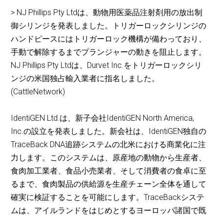
> NJ Phillips Pty Ltdは、動物用医薬品注射剤用の放出制
御シリンジを発表しました。トリガーロックシリンジの
ハンドピースにはトリガーロック機構が備わっており、
手動で解除するまでプランジャーの動きを阻止します。
NJ Phillips Pty Ltdは、Durvet Inc.をトリガーロックシリ
ンジの米国独占輸入業者に指名しました。
(CattleNetwork)
IdentiGEN Ltd.は、新子会社IdentiGEN North America,
Inc.の設立を発表しました。新会社は、IdentiGEN独自の
TraceBack DNA追跡システムの北米における商業化に注
力します。このシステムは、原産地の動物から生産者、
食肉加工業者、食品小売業者、そして消費者の食卓に至
るまで、食肉製品の供給源を生産チェーン全体を通して
確実に検証することを可能にします。TraceBackシステ
ムは、アイルランドをはじめとするヨーロッパ諸国で既