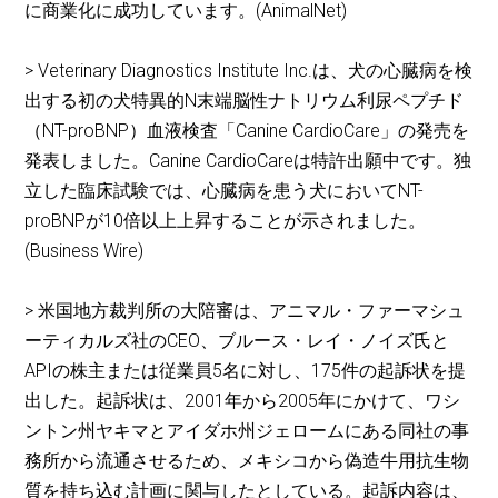
に商業化に成功しています。(AnimalNet)
> Veterinary Diagnostics Institute Inc.は、犬の心臓病を検
出する初の犬特異的N末端脳性ナトリウム利尿ペプチド
（NT-proBNP）血液検査「Canine CardioCare」の発売を
発表しました。Canine CardioCareは特許出願中です。独
立した臨床試験では、心臓病を患う犬においてNT-
proBNPが10倍以上上昇することが示されました。
(Business Wire)
> 米国地方裁判所の大陪審は、アニマル・ファーマシュ
ーティカルズ社のCEO、ブルース・レイ・ノイズ氏と
APIの株主または従業員5名に対し、175件の起訴状を提
出した。起訴状は、2001年から2005年にかけて、ワシ
ントン州ヤキマとアイダホ州ジェロームにある同社の事
務所から流通させるため、メキシコから偽造牛用抗生物
質を持ち込む計画に関与したとしている。起訴内容は、