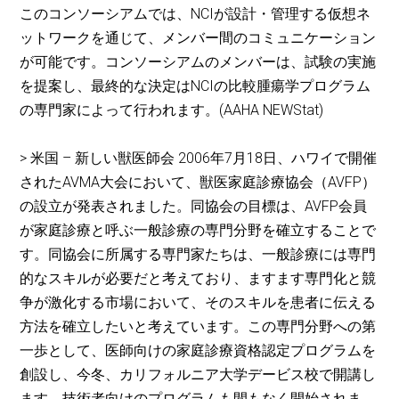
このコンソーシアムでは、NCIが設計・管理する仮想ネ
ットワークを通じて、メンバー間のコミュニケーション
が可能です。コンソーシアムのメンバーは、試験の実施
を提案し、最終的な決定はNCIの比較腫瘍学プログラム
の専門家によって行われます。(AAHA NEWStat)
> 米国 – 新しい獣医師会 2006年7月18日、ハワイで開催
されたAVMA大会において、獣医家庭診療協会（AVFP）
の設立が発表されました。同協会の目標は、AVFP会員
が家庭診療と呼ぶ一般診療の専門分野を確立することで
す。同協会に所属する専門家たちは、一般診療には専門
的なスキルが必要だと考えており、ますます専門化と競
争が激化する市場において、そのスキルを患者に伝える
方法を確立したいと考えています。この専門分野への第
一歩として、医師向けの家庭診療資格認定プログラムを
創設し、今冬、カリフォルニア大学デービス校で開講し
ます。技術者向けのプログラムも間もなく開始されま