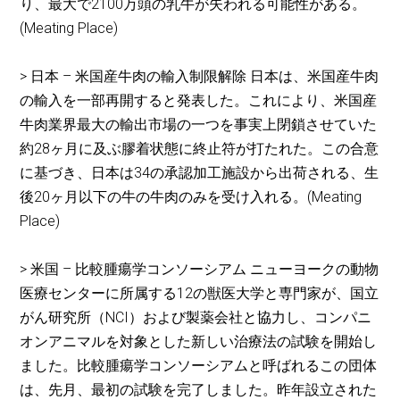
り、最大で2100万頭の乳牛が失われる可能性がある。
(Meating Place)
> 日本 – 米国産牛肉の輸入制限解除 日本は、米国産牛肉
の輸入を一部再開すると発表した。これにより、米国産
牛肉業界最大の輸出市場の一つを事実上閉鎖させていた
約28ヶ月に及ぶ膠着状態に終止符が打たれた。この合意
に基づき、日本は34の承認加工施設から出荷される、生
後20ヶ月以下の牛の牛肉のみを受け入れる。(Meating
Place)
> 米国 – 比較腫瘍学コンソーシアム ニューヨークの動物
医療センターに所属する12の獣医大学と専門家が、国立
がん研究所（NCI）および製薬会社と協力し、コンパニ
オンアニマルを対象とした新しい治療法の試験を開始し
ました。比較腫瘍学コンソーシアムと呼ばれるこの団体
は、先月、最初の試験を完了しました。昨年設立された