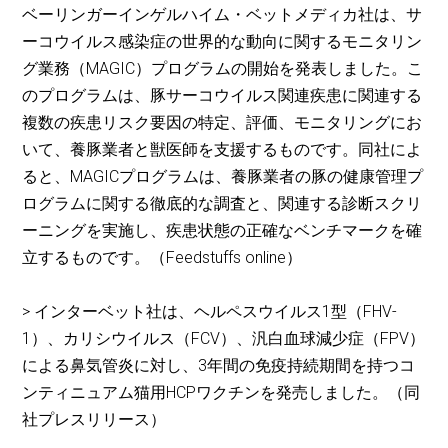
ベーリンガーインゲルハイム・ベットメディカ社は、サ
ーコウイルス感染症の世界的な動向に関するモニタリン
グ業務（MAGIC）プログラムの開始を発表しました。こ
のプログラムは、豚サーコウイルス関連疾患に関連する
複数の疾患リスク要因の特定、評価、モニタリングにお
いて、養豚業者と獣医師を支援するものです。同社によ
ると、MAGICプログラムは、養豚業者の豚の健康管理プ
ログラムに関する徹底的な調査と、関連する診断スクリ
ーニングを実施し、疾患状態の正確なベンチマークを確
立するものです。（Feedstuffs online）
> インターベット社は、ヘルペスウイルス1型（FHV-
1）、カリシウイルス（FCV）、汎白血球減少症（FPV）
による鼻気管炎に対し、3年間の免疫持続期間を持つコ
ンティニュアム猫用HCPワクチンを発売しました。（同
社プレスリリース）